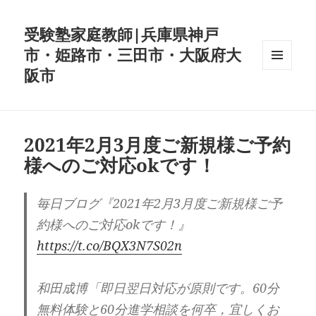
受験塾家庭教師|兵庫県神戸
市・姫路市・三田市・大阪府大
阪市
メニュ
ーとウ
ィジェ
ット
2021年2月3月度ご新規様ご予約
様へのご対応okです！
毎日ブログ『2021年2月3月度ご新規様ご予
約様へのご対応okです！』
https://t.co/BQX3N7S02n
和田成博「即日翌日対応が原則です。60分
無料体験と60分進学相談を何卒，宜しくお