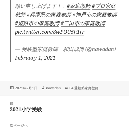
願い申し上げます！」
#家庭教師
#プロ家庭
教師
#兵庫県の家庭教師
#神戸市の家庭教師
#姫路市の家庭教師
#三田市の家庭教師
pic.twitter.com/8wPOU5h1rr
— 受験塾家庭教師 和田成博 (@nawadan)
February 1, 2021
投
作
カ
2021年2月1日
nawadan
04.受験塾家庭教師
稿
成
テ
日:
者
ゴ
投
リ
前
稿
2021小学受験
ー
前
ナ
の
ビ
投
次ページへ
ゲ