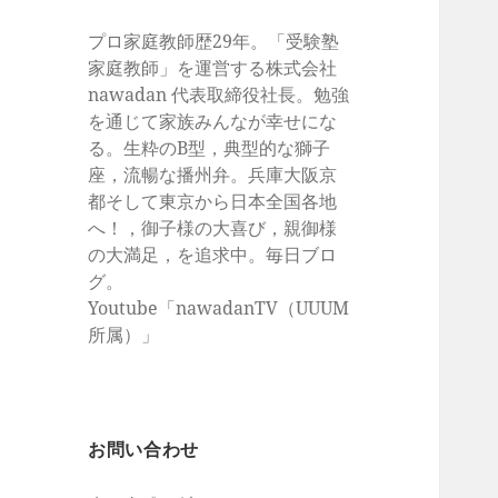
プロ家庭教師歴29年。「受験塾
家庭教師」を運営する株式会社
nawadan 代表取締役社長。勉強
を通じて家族みんなが幸せにな
る。生粋のB型，典型的な獅子
座，流暢な播州弁。兵庫大阪京
都そして東京から日本全国各地
へ！，御子様の大喜び，親御様
の大満足，を追求中。毎日ブロ
グ。
Youtube「nawadanTV（UUUM
所属）」
お問い合わせ