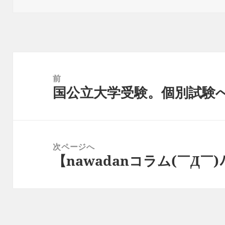
日:
者
ゴ
リ
ー
投
稿
前
国公立大学受験。個別試験
ナ
前
ビ
の
ゲ
投
ー
稿:
次ページへ
シ
【nawadanコラム(￣Д￣)ﾉ】
次
ョ
の
ン
投
稿: