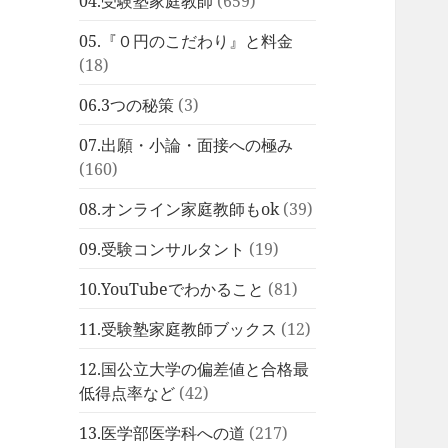
04.受験塾家庭教師
(659)
05.『０円のこだわり』と料金
(18)
06.3つの秘策
(3)
07.出願・小論・面接への極み
(160)
08.オンライン家庭教師もok
(39)
09.受験コンサルタント
(19)
10.YouTubeでわかること
(81)
11.受験塾家庭教師ブックス
(12)
12.国公立大学の偏差値と合格最
低得点率など
(42)
13.医学部医学科への道
(217)