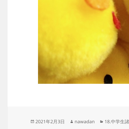
投
作
カ
2021年2月3日
nawadan
18.中学生
稿
成
テ