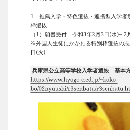
1 推薦入学・特色選抜・連携型入学者
枠選抜
（1）願書受付 令和3年2月3日(水)~ 2月
※外国人生徒にかかわる特別枠選抜の志願変
日(火)
兵庫県公立高等学校入学者選抜 基本
https://www.hyogo-c.ed.jp/~koko-
bo/02nyuushi/r3senbatu/r3senbatu.h