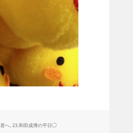
諸君へ
,
23.和田成博の平日◯