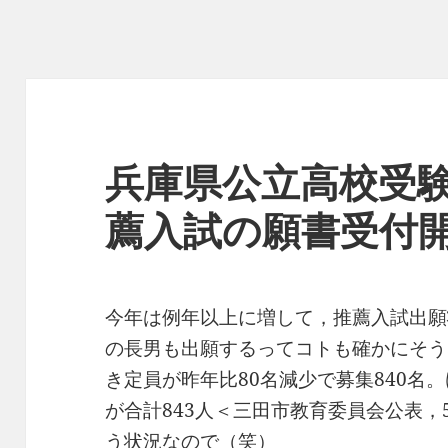
兵庫県公立高校受
薦入試の願書受付
今年は例年以上に増して，推薦入試出願
の長男も出願するってコトも確かにそう
き定員が昨年比80名減少で募集840名
が合計843人＜三田市教育委員会公表，
う状況なので（笑）