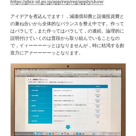
https://gbiz-id.go.jp/app/rep/reg/apply/show
アイデアを煮込んでます！，減価償却費と設備投資費と
の兼ね合いから全体的なバランスを整え中です。作って
はバラして，また作ってはバラして，の連続。論理的に
説明付けていくのは普段から取り組んでいることなの
で，イィーーーーッとはなりませんが，時に枯渇する創
造力にアァーーーーッとなります。