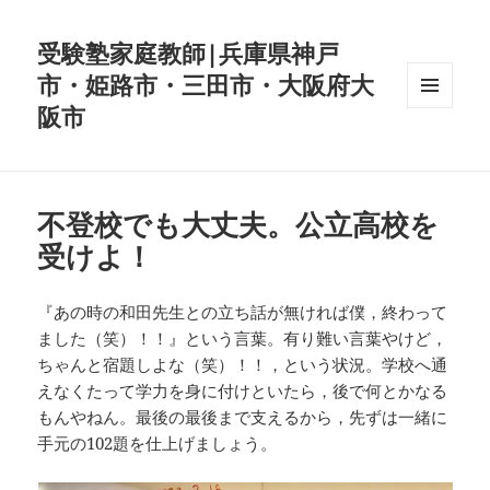
受験塾家庭教師|兵庫県神戸
市・姫路市・三田市・大阪府大
阪市
メニュ
ーとウ
ィジェ
ット
不登校でも大丈夫。公立高校を
受けよ！
‪『あの時の和田先生との立ち話が無ければ僕，終わって
ました（笑）！！』という言葉。有り難い言葉やけど，
ちゃんと宿題しよな（笑）！！，という状況。学校へ通
えなくたって学力を身に付けといたら，後で何とかなる
もんやねん。最後の最後まで支えるから，先ずは一緒に
手元の102題を仕上げましょう。‬