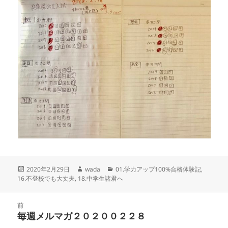
投
作
カ
2020年2月29日
wada
01.学力アップ100%合格体験記
,
稿
成
テ
16.不登校でも大丈夫
,
18.中学生諸君へ
日:
者
ゴ
リ
投
ー
前
稿
毎週メルマガ２０２００２２８
前
ナ