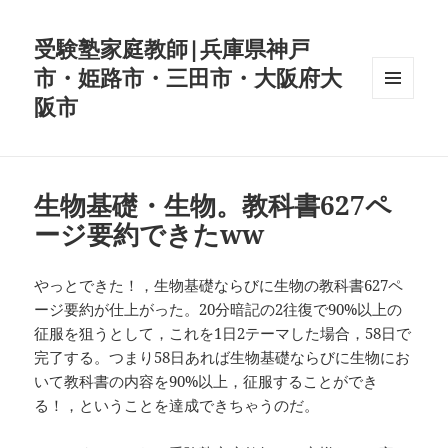
受験塾家庭教師|兵庫県神戸
市・姫路市・三田市・大阪府大
阪市
メニュ
ーとウ
ィジェ
ット
生物基礎・生物。教科書627ペ
ージ要約できたww
‪やっとできた！，生物基礎ならびに生物の教科書627ペ
ージ要約が仕上がった。20分暗記の2往復で90%以上の
征服を狙うとして，これを1日2テーマした場合，58日で
完了する。つまり58日あれば生物基礎ならびに生物にお
いて教科書の内容を90%以上，征服することができ
る！，ということを達成できちゃうのだ。‬