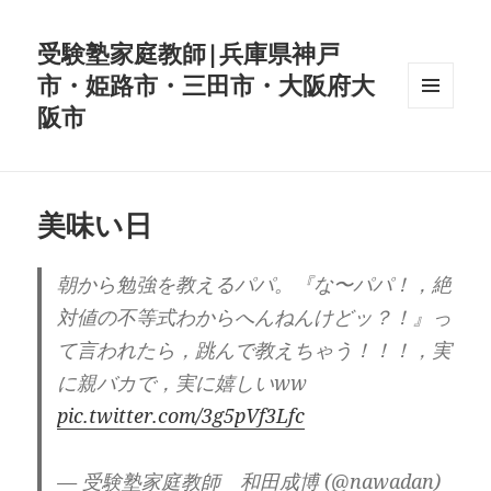
受験塾家庭教師|兵庫県神戸
市・姫路市・三田市・大阪府大
阪市
メニュ
ーとウ
ィジェ
ット
美味い日
朝から勉強を教えるパパ。『な〜パパ！，絶
対値の不等式わからへんねんけどッ？！』っ
て言われたら，跳んで教えちゃう！！！，実
に親バカで，実に嬉しいww
pic.twitter.com/3g5pVf3Lfc
— 受験塾家庭教師 和田成博 (@nawadan)