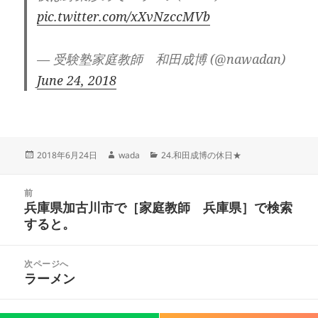
pic.twitter.com/xXvNzccMVb
— 受験塾家庭教師 和田成博 (@nawadan)
June 24, 2018
投
作
カ
2018年6月24日
wada
24.和田成博の休日★
稿
成
テ
日:
者
ゴ
投
リ
前
稿
兵庫県加古川市で［家庭教師 兵庫県］で検索
ー
前
ナ
すると。
の
ビ
投
ゲ
稿:
次ページへ
ー
ラーメン
次
シ
の
ョ
投
Proudly powered by WordPress