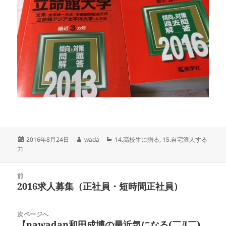
投
作
カ
2016年8月24日
wada
14.高校生に贈る
,
15.自宅浪人する
稿
成
テ
力
日:
者
ゴ
リ
投
ー
前
稿
2016求人募集（正社員・短時間正社員）
前
ナ
の
ビ
投
次ページへ
ゲ
稿:
【nawadan和田成博の最近気になる(￣Д￣)
次