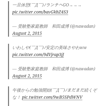
一旦休憩(￣Д￣)ﾉランチへGO→→→
pic.twitter.com/bavGkbZ4S3
— 受験塾家庭教師 和田成博 (@nawadan)
August 2, 2015
いわしや(￣Д￣)ﾉ安定の美味さやわww
pic.twitter.com/9dVjrap3jJ
— 受験塾家庭教師 和田成博 (@nawadan)
August 2, 2015
午後からの勉強開始(￣Д￣)ﾉまだまだ続くぞ
な！
pic.twitter.com/9wB5SPdWNV