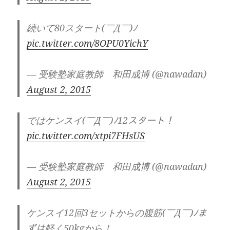
続いて80スタート(￣Д￣)ﾉ
pic.twitter.com/8OPU0YichY
— 受験塾家庭教師 和田成博 (@nawadan)
August 2, 2015
ではケンスイ(￣Д￣)ﾉ12スタート！
pic.twitter.com/xtpi7FHsUS
— 受験塾家庭教師 和田成博 (@nawadan)
August 2, 2015
ケンスイ12回3セットからの腹筋(￣Д￣)ﾉま
ずは軽く50kgから！