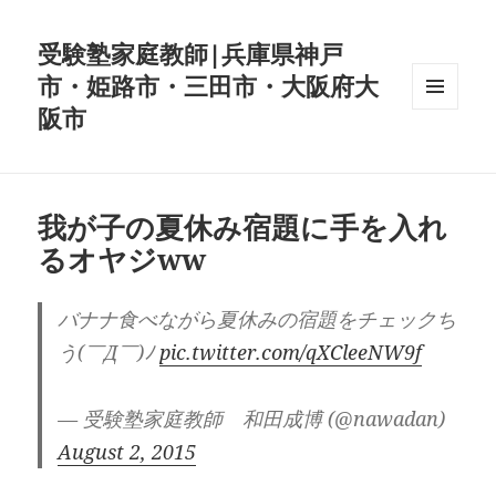
受験塾家庭教師|兵庫県神戸
市・姫路市・三田市・大阪府大
阪市
メニュ
ーとウ
ィジェ
ット
我が子の夏休み宿題に手を入れ
るオヤジww
バナナ食べながら夏休みの宿題をチェックち
う(￣Д￣)ﾉ
pic.twitter.com/qXCleeNW9f
— 受験塾家庭教師 和田成博 (@nawadan)
August 2, 2015