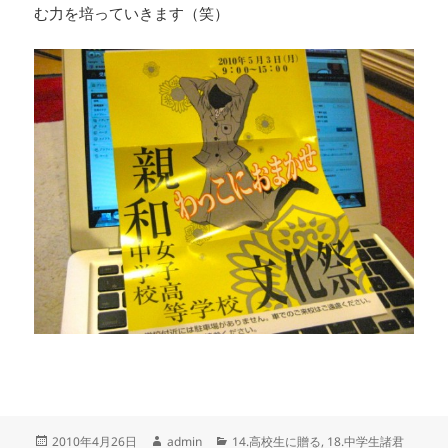
む力を培っていきます（笑）
投
作
カ
2010年4月26日
admin
14.高校生に贈る
,
18.中学生諸君