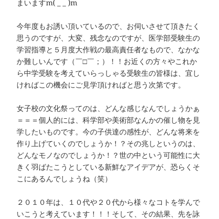
まいますm( _ _ )m
今年度もお誘い頂いているので、お伺いさせて頂きたく
思うのですが、大変、残念なのですが、医学部受験生の
学習指導と５月度大作戦の最高責任者なもので、なかな
か難しいんです（￣□￣；）！！お近くの方々やこれか
ら中学受験を考えていらっしゃる受験生の皆様は、宜し
ければこの機会にご見学頂ければと思う次第です。
女子校の文化祭ってのは、どんな感じなんでしょうかぁ
＝＝＝個人的には、科学部や美術部なんかの催し物を見
学したいものです。今の子供達の感性が、どんな将来を
作り上げていくのでしょうか！？その兆しというのは、
どんなモノなのでしょうか！？世の中という可能性に大
きく羽ばたこうとしている新鮮なアイデアが、恐らくそ
こにあるんでしょうね（笑）
２０１０年は、１０代や２０代から様々なコトを学んで
いこうと考えています！！！そして、その結果、先を詠