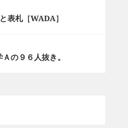
］と表札［WADA］
学Ａの９６人抜き。