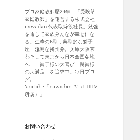
プロ家庭教師歴29年。「受験塾
家庭教師」を運営する株式会社
nawadan 代表取締役社長。勉強
を通じて家族みんなが幸せにな
る。生粋のB型，典型的な獅子
座，流暢な播州弁。兵庫大阪京
都そして東京から日本全国各地
へ！，御子様の大喜び，親御様
の大満足，を追求中。毎日ブロ
グ。
Youtube「nawadanTV（UUUM
所属）」
お問い合わせ