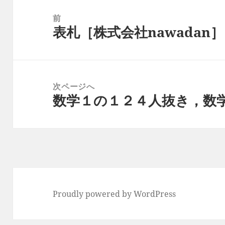
稿
前
表札［株式会社nawadan
ナ
前
ビ
の
ゲ
投
ー
稿:
次ページへ
シ
数学１の１２４人抜き，数
次
ョ
の
ン
投
稿:
Proudly powered by WordPress