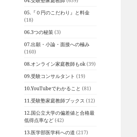
04.受験塾家庭教師
(659)
05.『０円のこだわり』と料金
(18)
06.3つの秘策
(3)
07.出願・小論・面接への極み
(160)
08.オンライン家庭教師もok
(39)
09.受験コンサルタント
(19)
10.YouTubeでわかること
(81)
11.受験塾家庭教師ブックス
(12)
12.国公立大学の偏差値と合格最
低得点率など
(42)
13.医学部医学科への道
(217)