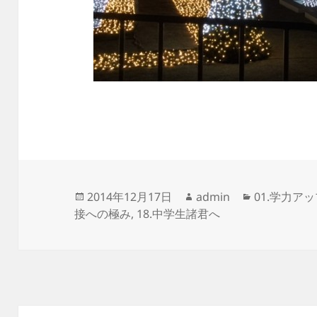
投
作
カ
2014年12月17日
admin
01.学力ア
稿
成
テ
接への極み
,
18.中学生諸君へ
日:
者
ゴ
リ
ー
投