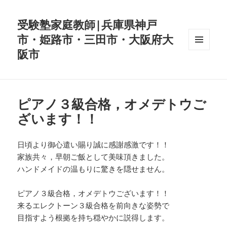
受験塾家庭教師|兵庫県神戸
市・姫路市・三田市・大阪府大
阪市
メニュ
ーとウ
ィジェ
ット
ピアノ３級合格，オメデトウご
ざいます！！
日頃より御心遣い賜り誠に感謝感激です！！
家族共々，早朝ご飯として美味頂きました。
ハンドメイドの温もりに驚きを隠せません。
ピアノ３級合格，オメデトウございます！！
来るエレクトーン３級合格を前向きな姿勢で
目指すよう根拠を持ち穏やかに説得します。