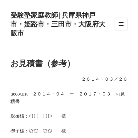
受験塾家庭教師|兵庫県神戸
市・姫路市・三田市・大阪府大
阪市
メニュ
ーとウ
ィジェ
ット
お見積書（参考）
２０１４・０３／２０
account ２０１４・０４ ー ２０１７・０３ お見
積書
親御様：◎◎ ◎◎ 様
御子様：◎◎ ◎◎ 様