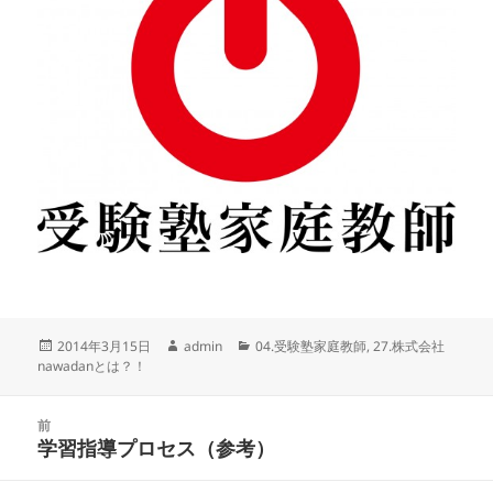
投
作
カ
2014年3月15日
admin
04.受験塾家庭教師
,
27.株式会社
稿
成
テ
nawadanとは？！
日:
者
ゴ
リ
投
ー
前
稿
学習指導プロセス（参考）
前
ナ
の
ビ