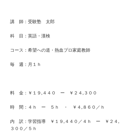
・
講 師：受験塾 太郎
科 目：英語・漢検
コース：希望への道・熱血プロ家庭教師
毎 週：月１ｈ
・
料 金：￥１９,４４０ ー ￥２４,３００
時 間：４ｈ ー ５ｈ ・ ￥４,８６０／ｈ
内 訳：学習指導 ￥１９,４４０／４ｈ ー ￥２４,
３００／５ｈ