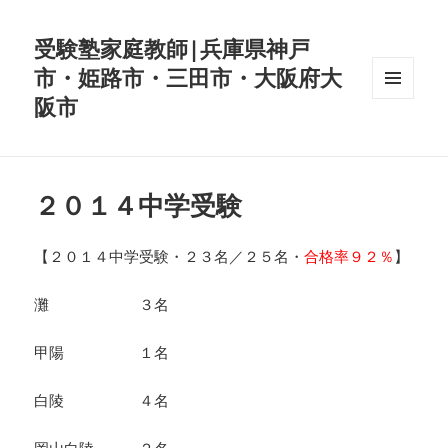
受験塾家庭教師|兵庫県神戸
市・姫路市・三田市・大阪府大
阪市
メニュ
ーとウ
ィジェ
ット
２０１４中学受験
【２０１４中学受験・２３名／２５名・
合格率９２％
】
灘 ３名
甲陽 １名
白陵 ４名