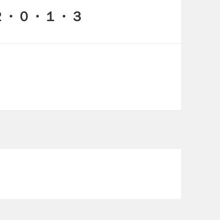
２・０・１・３
）