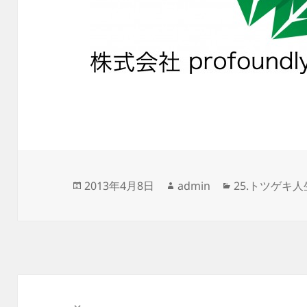
投
作
カ
2013年4月8日
admin
25.トツゲキ人
稿
成
テ
日:
者
ゴ
リ
ー
投
稿