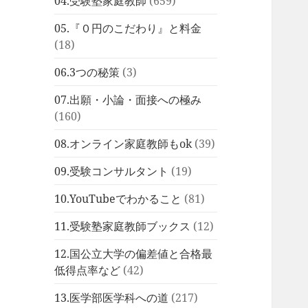
04.受験塾家庭教師
(659)
05.『０円のこだわり』と料金
(18)
06.3つの秘策
(3)
07.出願・小論・面接への極み
(160)
08.オンライン家庭教師もok
(39)
09.受験コンサルタント
(19)
10.YouTubeでわかること
(81)
11.受験塾家庭教師ブックス
(12)
12.国公立大学の偏差値と合格最
低得点率など
(42)
13.医学部医学科への道
(217)