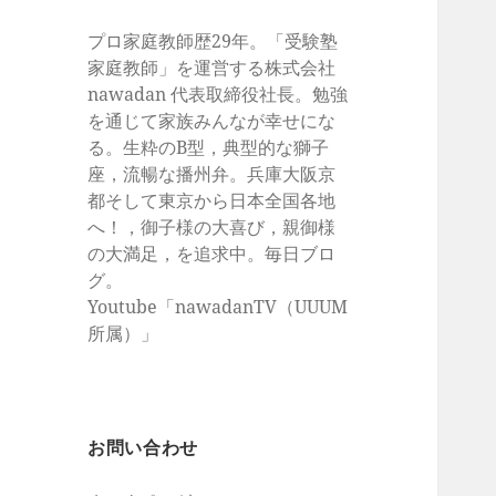
プロ家庭教師歴29年。「受験塾
家庭教師」を運営する株式会社
nawadan 代表取締役社長。勉強
を通じて家族みんなが幸せにな
る。生粋のB型，典型的な獅子
座，流暢な播州弁。兵庫大阪京
都そして東京から日本全国各地
へ！，御子様の大喜び，親御様
の大満足，を追求中。毎日ブロ
グ。
Youtube「nawadanTV（UUUM
所属）」
お問い合わせ