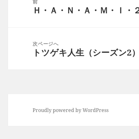
前
Ｈ・Ａ・Ｎ・Ａ・Ｍ・Ｉ・
ナ
前
ビ
の
ゲ
投
ー
稿:
次ページへ
シ
トツゲキ人生（シーズン2
次
ョ
の
ン
投
稿:
Proudly powered by WordPress