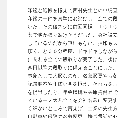
印鑑と通帳を揃えて西村先生との申請直
印鑑の一件を真摯にお詫びし、全ての段
いた。その後スグに前回同様、１つ１つ
安で胸が張り裂けそうだった。会社設立
しているのだから無理もない。押印もス
頂くこと３０分程度。ドキドキしながら
に関わる全ての段取りが完了した。後は
き日以降の段取りに備えることにした。
事象として大変なのが、名義変更やら各
記簿謄本や印鑑証明を揃え、それらを片
を提出したり、年金機構や兵庫労働局で
ているモノ大凡全てを会社名義に変更す
く細かいところで言えば、士業の先生方
自動車や保険の名義変更、携帯電話やセ