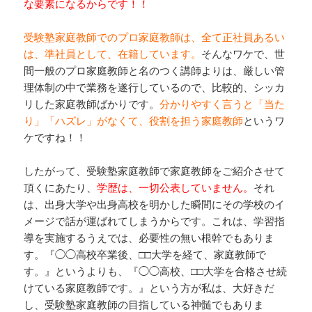
な要素になるからです！！
受験塾家庭教師でのプロ家庭教師は、
全
て正社員あるい
は、準社員として、在籍しています。
そんなワケで、世
間一般のプロ家庭教師と名のつく講師よりは、厳しい管
理体制の中で業務を遂行しているので、比較的、シッカ
リした家庭教師ばかりです。
分かりやすく言うと「当た
り」「ハズレ」がなくて、役割を担う家庭教師
というワ
ケですね！！
したがって、受験塾家庭教師で家庭教師をご紹介させて
頂くにあたり、
学歴は、一切公表していません。
それ
は、出身大学や出身高校を明かした瞬間にその学校のイ
メージで話が運ばれてしまうからです。これは、学習指
導を実施するうえでは、必要性の無い根幹でもありま
す。『◯◯高校卒業後、□□大学を経て、家庭教師で
す。』というよりも、『◯◯高校、□□大学を合格させ続
けている家庭教師です。』という方が私は、大好きだ
し、受験塾家庭教師の目指している神髄でもありま