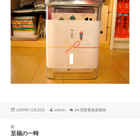
投
作
カ
2009年12月20日
admin
04.受験塾家庭教師
稿
成
テ
日:
者
ゴ
投
リ
前
稿
至福の一時
ー
前
ナ