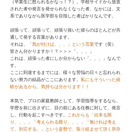
（卒業生に怒られるかなっ！？）。学校サイドから放置
された者や発言を発せられなくなった者、なかには、文
系でありながら医学部を目指した者ばかりなんです。
頑張って、頑張って、頑張り抜いた彼らのほとんどが共
通して発する言葉があります。
それは、
「気が付けば、、、」という言葉
です（笑）
皆さん分かりますか！？＞＞＞「、、、」
これは、頑張った者にしか分からない「、、、」なんで
す。
ここに到達するまでには、様々な苦悩の日々と忘れられ
ない努力の結晶がここにあります。
私にもそういった経
験があるから、気持ちは分かります！！
本気で、プロの家庭教師として、学習指導をするなら、
学歴を前に出さずに、目の前にある任務に対して、発言
し、行動を起こすべきです。
これからも「出来る限
り、、、」「考えられる限り、、、」「無ければ考え
て、対応する。」という姿勢で、取り組ませて頂く所存