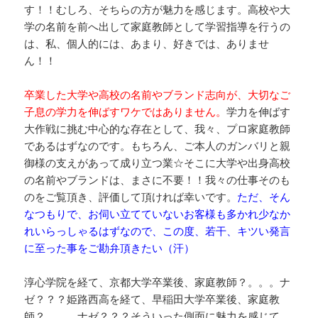
す！！むしろ、そちらの方が魅力を感じます。高校や大
学の名前を前へ出して家庭教師として学習指導を行うの
は、私、個人的には、あまり、好きでは、ありませ
ん！！
卒業した大学や高校の名前やブランド志向が、大切なご
子息の学力を伸ばすワケではありません。
学力を伸ばす
大作戦に挑む中心的な存在として、我々、プロ家庭教師
であるはずなのです。もちろん、ご本人のガンバリと親
御様の支えがあって成り立つ業☆そこに大学や出身高校
の名前やブランドは、まさに不要！！我々の仕事そのも
のをご覧頂き、評価して頂ければ幸いです。
ただ、そん
なつもりで、お伺い立てていないお客様も多かれ少なか
れいらっしゃるはずなので、この度、若干、キツい発言
に至った事をご勘弁頂きたい（汗）
淳心学院を経て、京都大学卒業後、家庭教師？。。。ナ
ゼ？？？姫路西高を経て、早稲田大学卒業後、家庭教
師？。。。ナゼ？？？そういった側面に魅力を感じて、