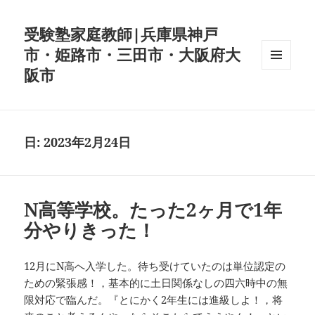
受験塾家庭教師|兵庫県神戸
市・姫路市・三田市・大阪府大
阪市
メニュ
ーとウ
ィジェ
ット
日:
2023年2月24日
N高等学校。たった2ヶ月で1年
分やりきった！
12月にN高へ入学した。待ち受けていたのは単位認定の
ための緊張感！，基本的に土日関係なしの四六時中の無
限対応で臨んだ。『とにかく2年生には進級しよ！，将