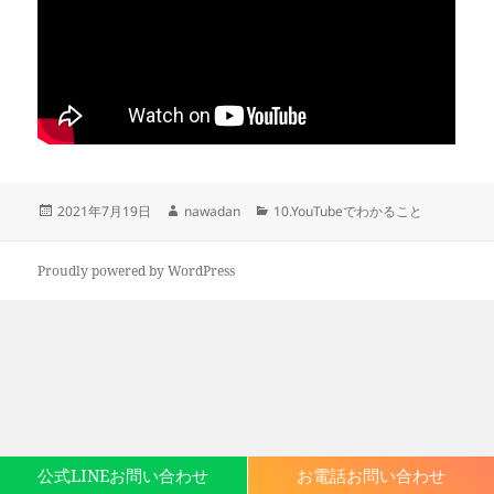
投
作
カ
2021年7月19日
nawadan
10.YouTubeでわかること
稿
成
テ
日:
者
ゴ
リ
Proudly powered by WordPress
ー
公式LINEお問い合わせ
お電話お問い合わせ