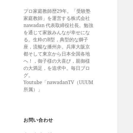
プロ家庭教師歴29年。「受験塾
家庭教師」を運営する株式会社
nawadan 代表取締役社長。勉強
を通じて家族みんなが幸せにな
る。生粋のB型，典型的な獅子
座，流暢な播州弁。兵庫大阪京
都そして東京から日本全国各地
へ！，御子様の大喜び，親御様
の大満足，を追求中。毎日ブロ
グ。
Youtube「nawadanTV（UUUM
所属）」
お問い合わせ