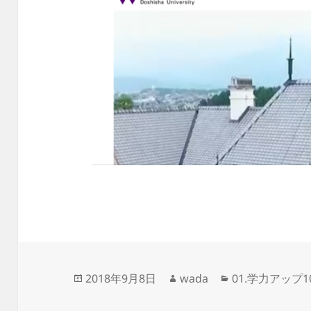
投
作
カ
2018年9月8日
wada
01.学力アップ
稿
成
テ
日:
者
ゴ