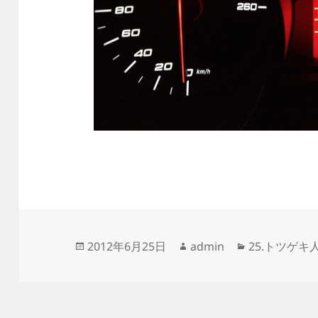
投
作
カ
2012年6月25日
admin
25.トツゲキ
稿
成
テ
日:
者
ゴ
リ
ー