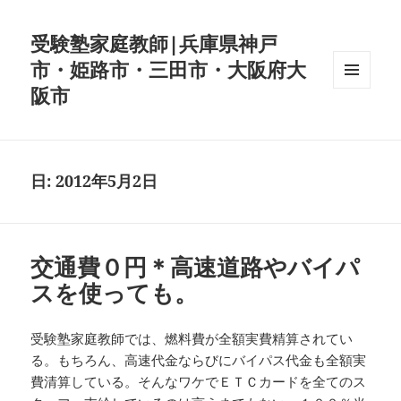
受験塾家庭教師|兵庫県神戸
市・姫路市・三田市・大阪府大
阪市
メニュ
ーとウ
ィジェ
ット
日:
2012年5月2日
交通費０円＊高速道路やバイパ
スを使っても。
受験塾家庭教師では、燃料費が全額実費精算されてい
る。もちろん、高速代金ならびにバイパス代金も全額実
費清算している。そんなワケでＥＴＣカードを全てのス