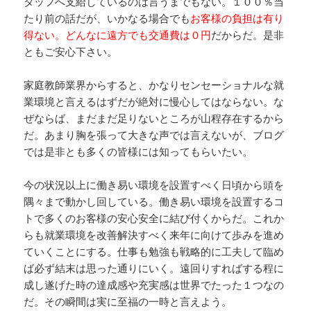
タッフへ支給しているのは言うまでもない。１００％当
たり前の話だが、いかなる場合でも
お客様の負担は有り
得ない。どんなに遠方でも交通費は０円
だからだ。是非
ともご安心下さい。
家庭教師業界からすると、かなりセンセーショナルな就
業環境と言えるはずだが絶対に慢心してはならない。な
ぜならば、まだまだ足りないところが山程存在するから
だ。あまり胸を張って大きな声では言えないが、ブログ
では是非とも多くの皆様には知ってもらいたい。
今の状況以上に働き易い環境を設置すべく日頃から頭を
隅々まで動かし回している。働き易い環境を設置するコ
トで多くのお客様の安心安全に結び付くからだ。これか
らも就業環境を改善解決すべく来年に向けて歩みを進め
ていくことにする。仕事も勉強も戦略的に工夫して臨め
ば必ず結末は思った通りにいく。遠回りすればする程に
成し遂げた時の達成感や充実感は世界でたった１つなの
だ。その瞬間は実に至福の一時と言えよう。