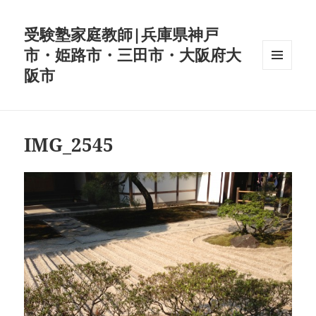
受験塾家庭教師|兵庫県神戸
市・姫路市・三田市・大阪府大
阪市
メニュ
ーとウ
ィジェ
ット
IMG_2545