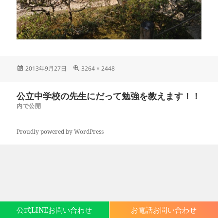
投
フ
2013年9月27日
3264 × 2448
稿
ル
日:
サ
投
公立中学校の先生にだって勉強を教えます！！
イ
稿
ズ
内で公開
ナ
ビ
Proudly powered by WordPress
ゲ
ー
シ
ョ
ン
公式LINEお問い合わせ
お電話お問い合わせ