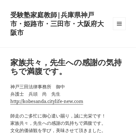
受験塾家庭教師|兵庫県神戸
市・姫路市・三田市・大阪府大
阪市
メニュ
ーとウ
ィジェ
ット
家族共々，先生への感謝の気持
ちで満腹です。
神戸三田法律事務所 御中
弁護士 兵頭 尚 先生
http://kobesanda.citylife-new.com
師走のご多忙に御心遣い賜り，誠に光栄です！
家族共々，先生への感謝の気持ちで満腹です。
文化的価値観を学び，美味させて頂きました。