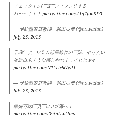
チェックイン(￣Д￣)ﾉユックリする
わ〜〜！！！
pic.twitter.com/Z1q7fon5D3
— 受験塾家庭教師 和田成博 (@nawadan)
July 25, 2015
千歳(￣Д￣)ﾉ５人部屋離れの三階。やりたい
放題出来そうな感じやわ！，イヒヒww
pic.twitter.com/N1kHrbGwI1
— 受験塾家庭教師 和田成博 (@nawadan)
July 25, 2015
準備万端(￣Д￣)ﾉいざ海へ！
pic.twitter.com/j09tpUwHmy