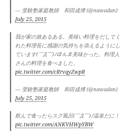
— 受験塾家庭教師 和田成博 (@nawadan)
July 25, 2015
我が家の旅あるある。美味い料理をだしてく
れた料理長に感謝の気持ちを添えるようにし
ています(￣Д￣)ﾉほんま美味かった。料理人
さんの料理を食べました。
pic.twitter.com/cRrvqyZwpR
— 受験塾家庭教師 和田成博 (@nawadan)
July 25, 2015
飲んで食ったらスグ風呂(￣Д￣)ﾉ温泉だに！
pic.twitter.com/ANKVHWpYBW