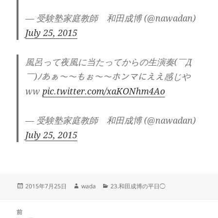
— 受験塾家庭教師 和田成博 (@nawadan)
July 25, 2015
風呂って夜風に当たってからの生演奏(￣Д
￣)ﾉあぁ〜〜もぉ〜〜ホンマにええ感じや
ww
pic.twitter.com/xaKONhm4Ao
— 受験塾家庭教師 和田成博 (@nawadan)
July 25, 2015
投
作
カ
2015年7月25日
wada
23.和田成博の平日◯
稿
成
テ
日:
者
ゴ
投
リ
前
稿