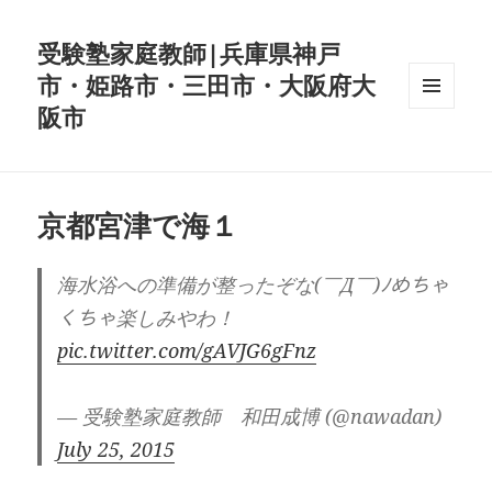
受験塾家庭教師|兵庫県神戸
市・姫路市・三田市・大阪府大
阪市
メニュ
ーとウ
ィジェ
ット
京都宮津で海１
海水浴への準備が整ったぞな(￣Д￣)ﾉめちゃ
くちゃ楽しみやわ！
pic.twitter.com/gAVJG6gFnz
— 受験塾家庭教師 和田成博 (@nawadan)
July 25, 2015