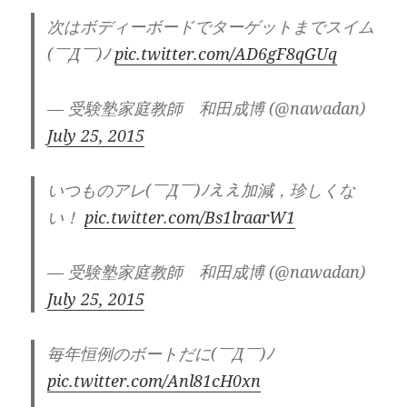
次はボディーボードでターゲットまでスイム
(￣Д￣)ﾉ
pic.twitter.com/AD6gF8qGUq
— 受験塾家庭教師 和田成博 (@nawadan)
July 25, 2015
いつものアレ(￣Д￣)ﾉええ加減，珍しくな
い！
pic.twitter.com/Bs1lraarW1
— 受験塾家庭教師 和田成博 (@nawadan)
July 25, 2015
毎年恒例のボートだに(￣Д￣)ﾉ
pic.twitter.com/Anl81cH0xn