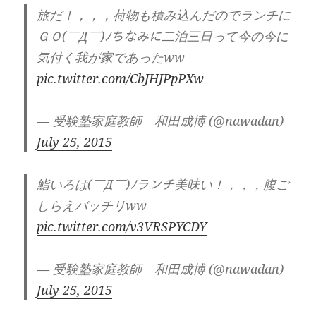
旅だ！，，，荷物も積み込んだのでランチに
ＧＯ(￣Д￣)ﾉちなみに二泊三日って今の今に
気付く我が家であったww
pic.twitter.com/CbJHJPpPXw
— 受験塾家庭教師 和田成博 (@nawadan)
July 25, 2015
鮨いろは(￣Д￣)ﾉランチ美味い！，，，腹ご
しらえバッチリww
pic.twitter.com/v3VRSPYCDY
— 受験塾家庭教師 和田成博 (@nawadan)
July 25, 2015