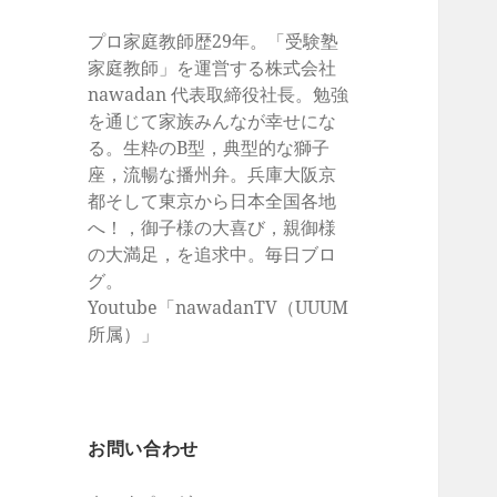
プロ家庭教師歴29年。「受験塾
家庭教師」を運営する株式会社
nawadan 代表取締役社長。勉強
を通じて家族みんなが幸せにな
る。生粋のB型，典型的な獅子
座，流暢な播州弁。兵庫大阪京
都そして東京から日本全国各地
へ！，御子様の大喜び，親御様
の大満足，を追求中。毎日ブロ
グ。
Youtube「nawadanTV（UUUM
所属）」
お問い合わせ