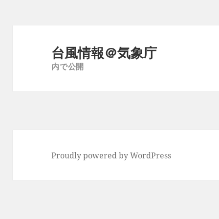
ズ
投
稿
台風情報＠気象庁
ナ
内で公開
ビ
ゲ
ー
シ
ョ
ン
Proudly powered by WordPress