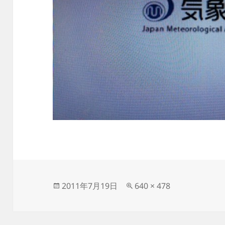
投
フ
2011年7月19日
640 × 478
稿
ル
日:
サ
イ