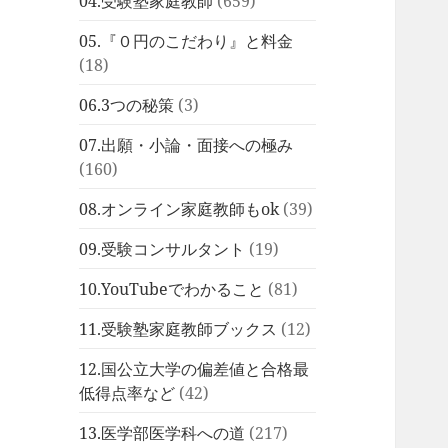
04.受験塾家庭教師
(659)
05.『０円のこだわり』と料金
(18)
06.3つの秘策
(3)
07.出願・小論・面接への極み
(160)
08.オンライン家庭教師もok
(39)
09.受験コンサルタント
(19)
10.YouTubeでわかること
(81)
11.受験塾家庭教師ブックス
(12)
12.国公立大学の偏差値と合格最
低得点率など
(42)
13.医学部医学科への道
(217)