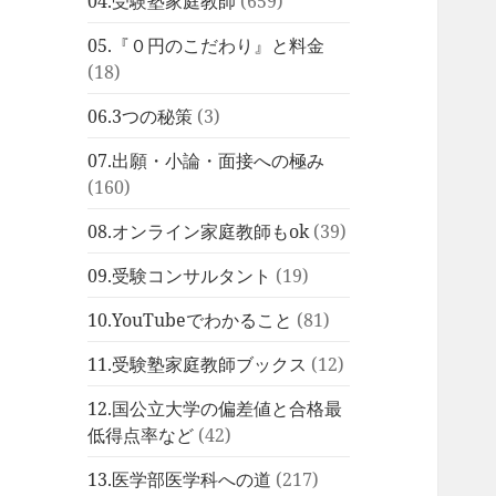
04.受験塾家庭教師
(659)
05.『０円のこだわり』と料金
(18)
06.3つの秘策
(3)
07.出願・小論・面接への極み
(160)
08.オンライン家庭教師もok
(39)
09.受験コンサルタント
(19)
10.YouTubeでわかること
(81)
11.受験塾家庭教師ブックス
(12)
12.国公立大学の偏差値と合格最
低得点率など
(42)
13.医学部医学科への道
(217)