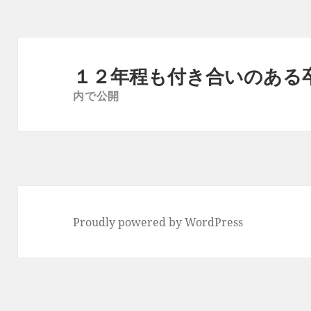
ズ
投
稿
１２年程も付き合いのある
ナ
内で公開
ビ
ゲ
ー
シ
ョ
ン
Proudly powered by WordPress