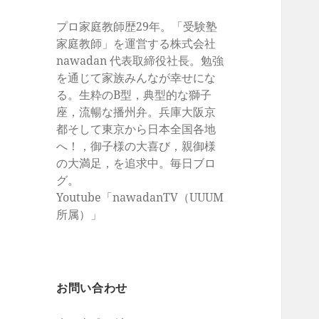
プロ家庭教師歴29年。「受験塾
家庭教師」を運営する株式会社
nawadan 代表取締役社長。勉強
を通じて家族みんなが幸せにな
る。生粋のB型，典型的な獅子
座，流暢な播州弁。兵庫大阪京
都そして東京から日本全国各地
へ！，御子様の大喜び，親御様
の大満足，を追求中。毎日ブロ
グ。
Youtube「nawadanTV（UUUM
所属）」
お問い合わせ