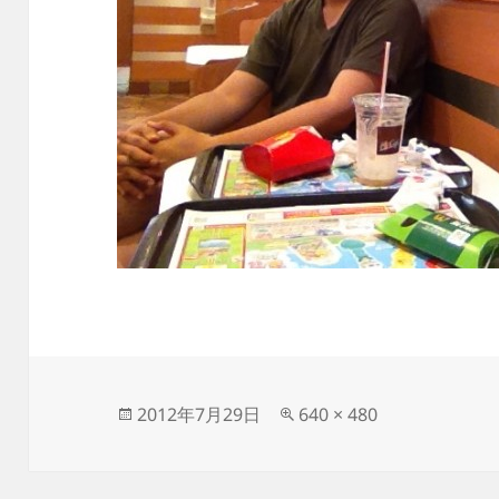
投
フ
2012年7月29日
640 × 480
稿
ル
日:
サ
イ