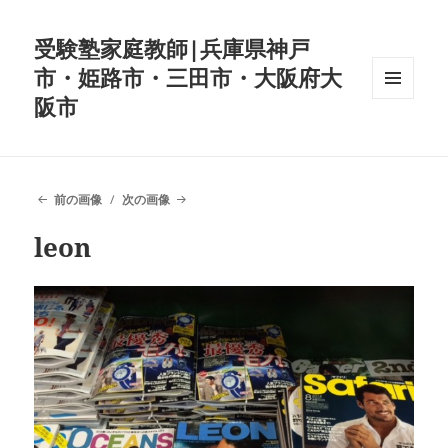
受験塾家庭教師|兵庫県神戸
市・姫路市・三田市・大阪府大
阪市
メニュ
ーとウ
ィジェ
ット
前の画像
次の画像
leon