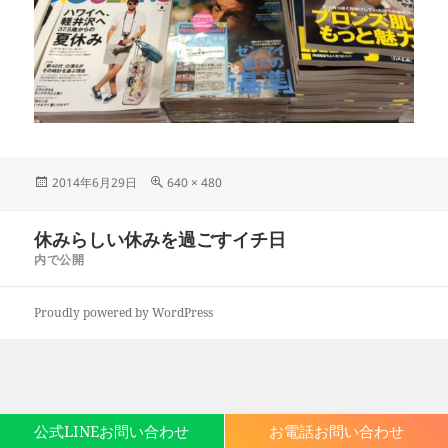
投
フ
2014年6月29日
640 × 480
稿
ル
日:
サ
投
休みらしい休みを過ごすイチ日
イ
稿
ズ
内で公開
ナ
ビ
Proudly powered by WordPress
ゲ
ー
シ
ョ
ン
公式LINEお問い合わせ
お電話お問い合わせ