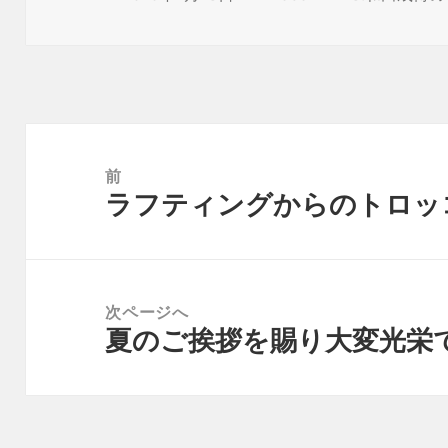
稿
成
テ
日:
者
ゴ
リ
ー
投
稿
前
ラフティングからのトロッ
ナ
前
ビ
の
ゲ
投
ー
稿:
次ページへ
シ
夏のご挨拶を賜り大変光栄
次
ョ
の
ン
投
稿: