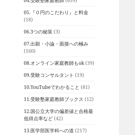
04.受験塾家庭教師
(659)
05.『０円のこだわり』と料金
(18)
06.3つの秘策
(3)
07.出願・小論・面接への極み
(160)
08.オンライン家庭教師もok
(39)
09.受験コンサルタント
(19)
10.YouTubeでわかること
(81)
11.受験塾家庭教師ブックス
(12)
12.国公立大学の偏差値と合格最
低得点率など
(42)
13.医学部医学科への道
(217)