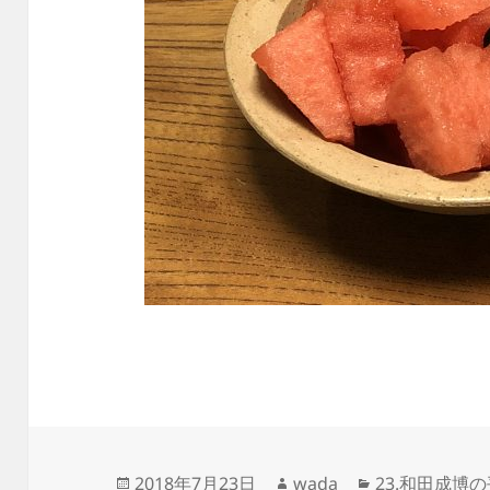
投
作
カ
2018年7月23日
wada
23.和田成博