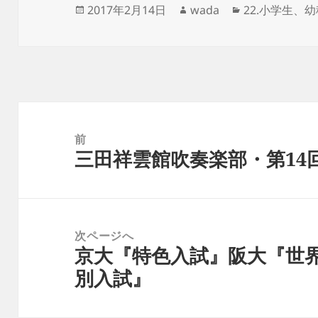
投
作
カ
2017年2月14日
wada
22.小学生、
稿
成
テ
日:
者
ゴ
リ
ー
投
稿
前
三田祥雲館吹奏楽部・第14
ナ
前
ビ
の
ゲ
投
ー
稿:
次ページへ
シ
京大『特色入試』阪大『世
次
ョ
別入試』
の
ン
投