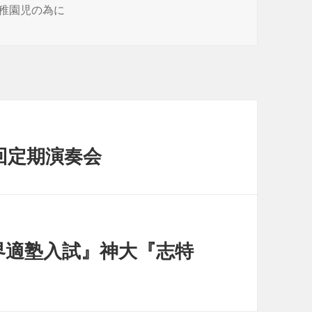
幼稚園児の為に
回定期演奏会
界適塾入試』神大『志特