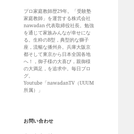
プロ家庭教師歴29年。「受験塾
家庭教師」を運営する株式会社
nawadan 代表取締役社長。勉強
を通じて家族みんなが幸せにな
る。生粋のB型，典型的な獅子
座，流暢な播州弁。兵庫大阪京
都そして東京から日本全国各地
へ！，御子様の大喜び，親御様
の大満足，を追求中。毎日ブロ
グ。
Youtube「nawadanTV（UUUM
所属）」
お問い合わせ