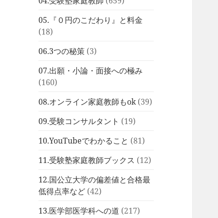
04.受験塾家庭教師
(659)
05.『０円のこだわり』と料金
(18)
06.3つの秘策
(3)
07.出願・小論・面接への極み
(160)
08.オンライン家庭教師もok
(39)
09.受験コンサルタント
(19)
10.YouTubeでわかること
(81)
11.受験塾家庭教師ブックス
(12)
12.国公立大学の偏差値と合格最
低得点率など
(42)
13.医学部医学科への道
(217)