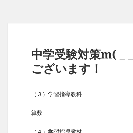
中学受験対策m( _ 
ございます！
（３）学習指導教科
算数
（４）学習指導教材