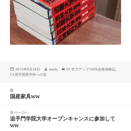
投
作
カ
2015年8月24日
wada
01.学力アップ100%合格体験記
,
稿
成
テ
13.医学部医学科への道
日:
者
ゴ
リ
投
ー
前
稿
国産家具ww
前
ナ
の
ビ
投
次ページへ
ゲ
稿:
追手門学院大学オープンキャンスに参加して
次
ー
ww
の
シ