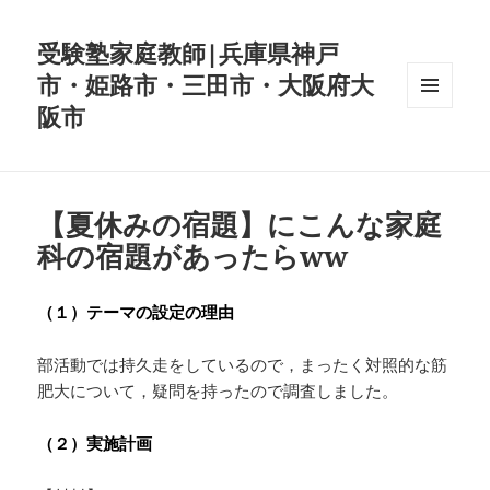
受験塾家庭教師|兵庫県神戸
市・姫路市・三田市・大阪府大
阪市
メニュ
ーとウ
ィジェ
ット
【夏休みの宿題】にこんな家庭
科の宿題があったらww
（１）テーマの設定の理由
部活動では持久走をしているので，まったく対照的な筋
肥大について，疑問を持ったので調査しました。
（２）実施計画