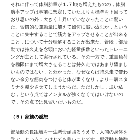
それに伴って体脂肪量が１.７kgも増えたものの，体脂
肪率アップは事前に想定していたよりも標準を下回って
おり思いの外，大きく上昇いていなかったことに驚い
た。習慣的な運動量に加えて如何に追い込むか，という
ことに集中することで筋力をアップさせることが出来る
こと，について十分理解することが出来た。普段，部活
動では持久走を念頭においた軽量多数といったトレーニ
ングが主として実行されている。その一方で，重量負荷
を極限にまで増大させることは持久走ではあまり望まし
いものではない，と分かった。なぜならば持久走で使わ
ない余分な筋肉をつけると体が重くなり，より一層スタ
ミナを減少させてしまうからだ。ただしかし，追い込
む，という点ではメンタルが強くなくてはいけないの
で，その点では見習いたいものだ。
（５）家族の感想
部活動の長距離を一生懸命頑張るうえで，人間の身体を
学ぶ，ということはとても良いことです。部活動も勉強