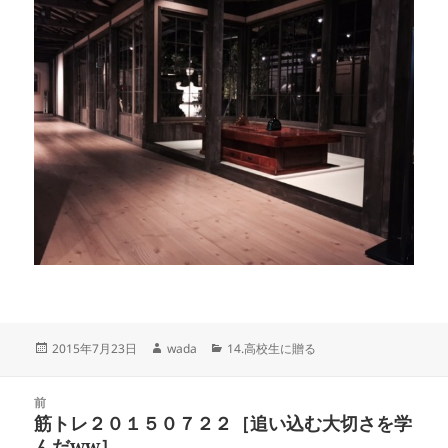
投
作
カ
2015年7月23日
wada
14.高校生に贈る
稿
成
テ
日:
者
ゴ
投
リ
前
稿
筋トレ２０１５０７２２［追い込む大切さを学
ー
前
ナ
んだww］
の