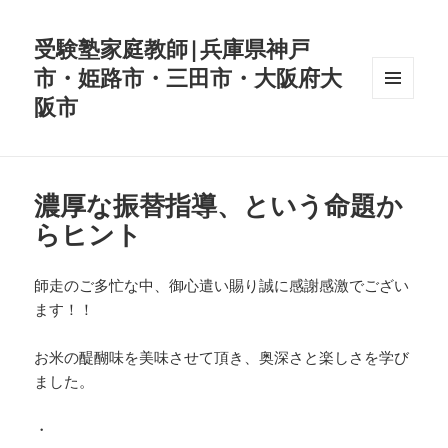
受験塾家庭教師|兵庫県神戸
市・姫路市・三田市・大阪府大
阪市
メニュ
ーとウ
ィジェ
ット
濃厚な振替指導、という命題か
らヒント
師走のご多忙な中、御心遣い賜り誠に感謝感激でござい
ます！！
お米の醍醐味を美味させて頂き、奥深さと楽しさを学び
ました。
・