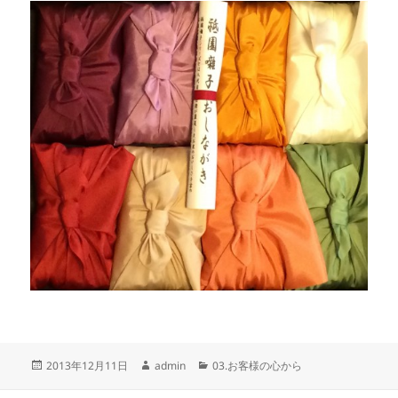
投
作
カ
2013年12月11日
admin
03.お客様の心から
稿
成
テ
日:
者
ゴ