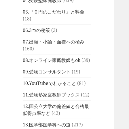
04.受験塾家庭教師
(659)
05.『０円のこだわり』と料金
(18)
06.3つの秘策
(3)
07.出願・小論・面接への極み
(160)
08.オンライン家庭教師もok
(39)
09.受験コンサルタント
(19)
10.YouTubeでわかること
(81)
11.受験塾家庭教師ブックス
(12)
12.国公立大学の偏差値と合格最
低得点率など
(42)
13.医学部医学科への道
(217)