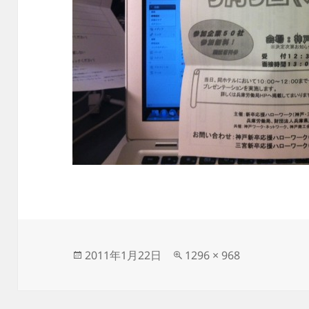
投
フ
2011年1月22日
1296 × 968
稿
ル
日:
サ
イ