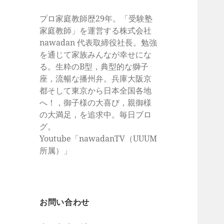
プロ家庭教師歴29年。「受験塾
家庭教師」を運営する株式会社
nawadan 代表取締役社長。勉強
を通じて家族みんなが幸せにな
る。生粋のB型，典型的な獅子
座，流暢な播州弁。兵庫大阪京
都そして東京から日本全国各地
へ！，御子様の大喜び，親御様
の大満足，を追求中。毎日ブロ
グ。
Youtube「nawadanTV（UUUM
所属）」
お問い合わせ