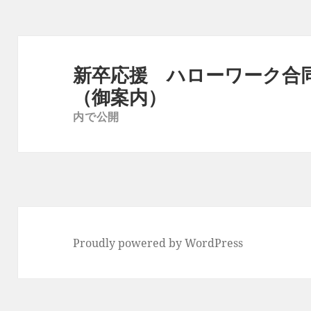
ズ
投
稿
新卒応援 ハローワーク合
ナ
（御案内）
ビ
内で公開
ゲ
ー
シ
ョ
ン
Proudly powered by WordPress