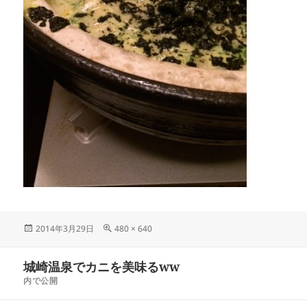
投
フ
2014年3月29日
480 × 640
稿
ル
日:
サ
投
城崎温泉でカニを美味るww
イ
稿
ズ
内で公開
ナ
ビ