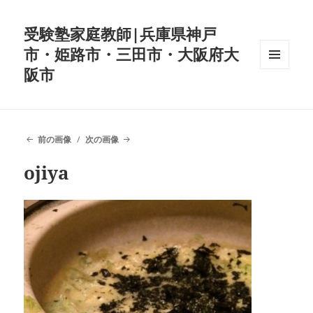
受験塾家庭教師|兵庫県神戸
市・姫路市・三田市・大阪府大
阪市
メニュ
ーとウ
ィジェ
ット
前の画像
次の画像
ojiya