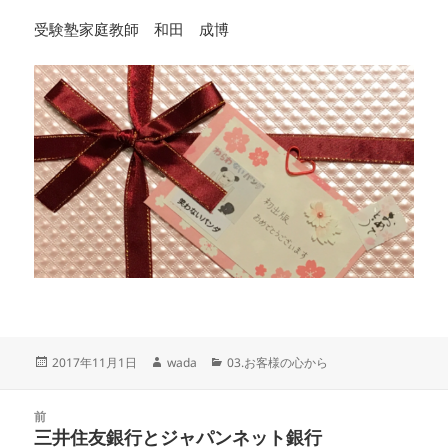
受験塾家庭教師 和田 成博
投
作
カ
2017年11月1日
wada
03.お客様の心から
稿
成
テ
日:
者
ゴ
投
リ
前
稿
三井住友銀行とジャパンネット銀行
ー
前