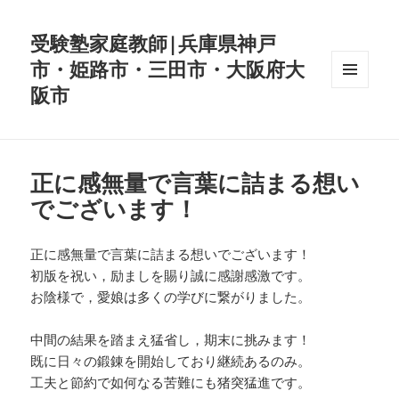
受験塾家庭教師|兵庫県神戸
市・姫路市・三田市・大阪府大
阪市
メニュ
ーとウ
ィジェ
ット
正に感無量で言葉に詰まる想い
でございます！
正に感無量で言葉に詰まる想いでございます！
初版を祝い，励ましを賜り誠に感謝感激です。
お陰様で，愛娘は多くの学びに繋がりました。
中間の結果を踏まえ猛省し，期末に挑みます！
既に日々の鍛錬を開始しており継続あるのみ。
工夫と節約で如何なる苦難にも猪突猛進です。