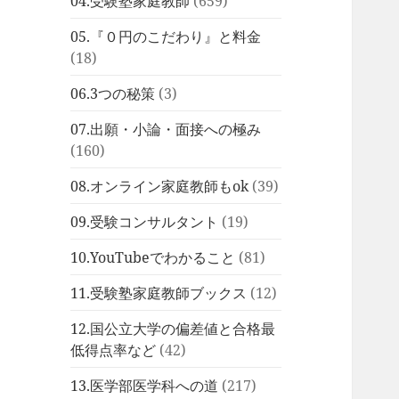
04.受験塾家庭教師
(659)
05.『０円のこだわり』と料金
(18)
06.3つの秘策
(3)
07.出願・小論・面接への極み
(160)
08.オンライン家庭教師もok
(39)
09.受験コンサルタント
(19)
10.YouTubeでわかること
(81)
11.受験塾家庭教師ブックス
(12)
12.国公立大学の偏差値と合格最
低得点率など
(42)
13.医学部医学科への道
(217)