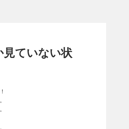
か見ていない状
！
。
。
。