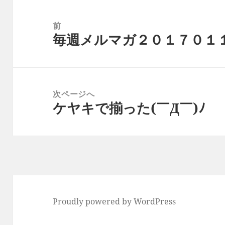
投
稿
前
毎週メルマガ２０１７０１
ナ
前
ビ
の
ゲ
投
ー
稿:
次ページへ
シ
ケヤキで揃った(￣Д￣)ﾉ
次
ョ
の
ン
投
稿:
Proudly powered by WordPress