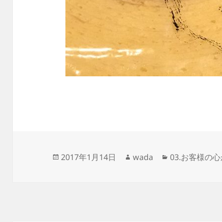
投
作
カ
2017年1月14日
wada
03.お客様の
稿
成
テ
日:
者
ゴ
リ
ー