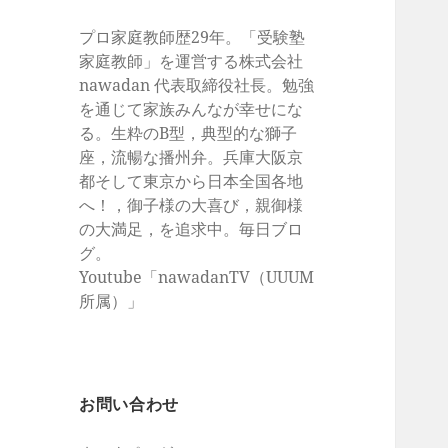
プロ家庭教師歴29年。「受験塾
家庭教師」を運営する株式会社
nawadan 代表取締役社長。勉強
を通じて家族みんなが幸せにな
る。生粋のB型，典型的な獅子
座，流暢な播州弁。兵庫大阪京
都そして東京から日本全国各地
へ！，御子様の大喜び，親御様
の大満足，を追求中。毎日ブロ
グ。
Youtube「nawadanTV（UUUM
所属）」
お問い合わせ