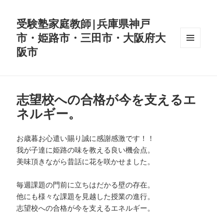
受験塾家庭教師|兵庫県神戸
市・姫路市・三田市・大阪府大
阪市
メニュ
ーとウ
ィジェ
ット
志望校への合格が今を支えるエ
ネルギー。
お歳暮お心遣い賜り誠に感謝感激です！！
我が子達に姫路の味を教える良い機会点。
美味頂きながら昔話に花を咲かせました。
毎週課題の門前に立ちはだかる壁の存在。
他にも様々な課題を見越した授業の進行。
志望校への合格が今を支えるエネルギー。