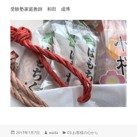
受験塾家庭教師 和田 成博
投
作
カ
2017年1月7日
wada
03.お客様の心から