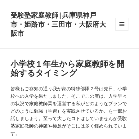
受験塾家庭教師|兵庫県神戸
市・姫路市・三田市・大阪府大
阪市
メニュ
ーとウ
ィジェ
ット
小学校１年生から家庭教師を開
始するタイミング
皆様もご存知の通り我が家の特殊部隊２号は先日、小学
校への入学を果たしました。そこでこの度は、入学早々
の状況で家庭教師業を運営する私がどのようなプランで
どのように勉強（学習）を実践させているか、を一部お
話しましょう。至って大したコトはしていませんが受験
塾家庭教師の神髄や極意がそこには多く鏤められていま
す。