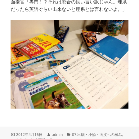
面接官「専門！？それは都合の良い言い訳じゃん。理系
だったら英語ぐらい出来ないと理系とは言わないよ。」
投
作
カ
2012年4月16日
admin
07.出願・小論・面接への極み
,