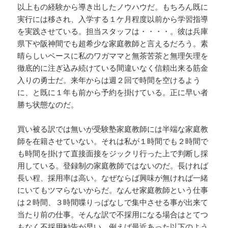
以上もの経験から導き出したノウハウだ。もちろん既に
実行には移され、入学する１ケ月程度以前から学習指導
を実践させている。担当スタッフは・・・・。彼は兵庫
県下や阪神間でも超希少な家庭教師と言えるだろう。素
晴らしいベースに私のワガママと無茶苦茶と無理矢理を
徹底的に注ぎ込み続けている間違いなく信頼出来る筋金
入りの勇士だ。来年からは週２回で時間を空けるよう
に、と既に１年も前から予約を掛けている。正に早い者
勝ち状態なのだ。
買い被る訳では無いが受験塾家庭教師には半端な家庭教
師を在籍させていない。それは私が１時間でも２時間で
も時間を掛けて直接面接をジックリ行った上で判断し採
用している。登録制の家庭教師ではないのだ。長ければ
長い程、採用率は高い。なぜならば興味が無ければ一緒
にいてもツマらないからだ。なんせ家庭教師という仕事
は２時間、３時間喋りっぱなしで集中させる事が出来て
当たり前の仕事。そんな訳で不採用になる場合はとてつ
もなく不採用勧告が早い。例えば最近あった以下のよう