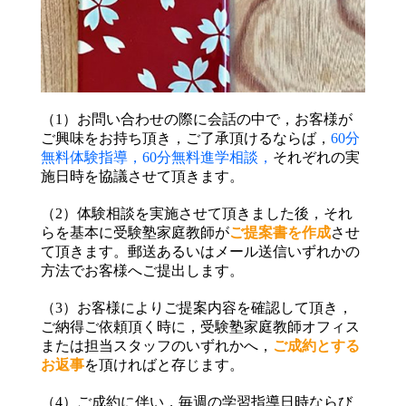
（1）お問い合わせの際に会話の中で，お客様が
ご興味をお持ち頂き，ご了承頂けるならば，
60分
無料体験指導，60分無料進学相談，
それぞれの実
施日時を協議させて頂きます。
（2）体験相談を実施させて頂きました後，それ
らを基本に受験塾家庭教師が
ご提案書を作成
させ
て頂きます。郵送あるいはメール送信いずれかの
方法でお客様へご提出します。
（3）お客様によりご提案内容を確認して頂き，
ご納得ご依頼頂く時に，受験塾家庭教師オフィス
または担当スタッフのいずれかへ，
ご成約とする
お返事
を頂ければと存じます。
（4）ご成約に伴い，毎週の学習指導日時ならび