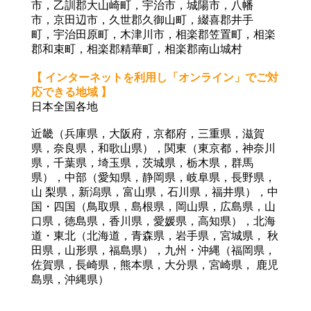
市
，
乙
訓郡大山崎町，宇治市
，
城陽市
，
八幡
市
，
京田辺市
，
久世郡久御山町
，
綴喜郡井手
町
，
宇治田原
町，木津川市
，
相楽郡笠置町
，相楽
郡
和束町
，相楽郡
精華町
，相楽郡
南山城村
【 インターネットを利用し「オンライン」でご対
応できる地域 】
日本全国各地
近畿（兵庫県，大阪府，京都府，三重県，滋賀
県，奈良県，和歌山県），関東（東京都，神奈川
県，千葉県，埼玉県，茨城県，栃木県，群馬
県），中部（愛知県，静岡県，岐阜県，長野県，
山 梨県，新潟県，富山県，石川県，福井県），中
国・四国（鳥取県，島根県，岡山県，広島県，山
口県，徳島県，香川県，愛媛県，高知県），北海
道・東北（北海道，青森県，岩手県，宮城県， 秋
田県，山形県，福島県），九州・沖縄（福岡県，
佐賀県，長崎県，熊本県，大分県，宮崎県， 鹿児
島県，沖縄県）