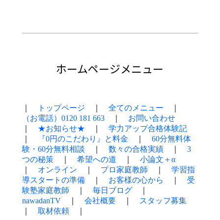
ホームページメニュー
｜
トップページ
｜
全てのメニュー
｜
（お電話）0120 181 663
｜
お問い合わせ
｜
★お知らせ★
｜
学力アップ合格体験記
｜
『0円のこだわり』と料金
｜
60分無料体
験・60分無料相談
｜
数々の合格実績
｜
3
つの秘策
｜
希望への道
｜
小論文＋α
｜
オンライン
｜
プロ家庭教師
｜
学習指
導スタートの準備
｜
お客様の心から
｜
受
験塾家庭教師
｜
毎日ブログ
｜
nawadanTV
｜
会社概要
｜
スタッフ募集
｜
取材依頼
｜