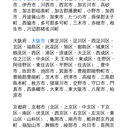
市，伊丹市，川西市，西宮市，加古川市，高砂
市，加古郡
稲美町，加古郡播磨町，小野市，加西
市，丹波篠山市，加東市，たつの市，揖保郡太子
町，西脇市，
多可郡多可町，三木市，赤穂市，相
生市，川辺郡猪名川町
大阪府，
大阪市
（東淀川区・淀川区・西淀川区・
北区・福島区・此花区・旭区・都島区・城東区・
鶴見区・西区・港区・浪速区・大正区・西成区・
住之江区・中央区・天 王寺区・東成区・生野区・
阿倍野区・東住吉区・平野区・住吉区），豊中
市，吹田市，池田市，箕面市，豊能郡能勢町市，
豊能郡豊能町，茨木市，摂津市，高槻市，三島郡
島本町，枚方市，寝屋川市，交野市，守口市，門
真市，四条畷市，大東市，東大阪市，八尾市，柏
原市
京都府，京都市（北区・上京区・中京区・下京
区・南区・伏見区・西京区・右京区・左京区・東
山区・山
科区），亀岡市
，
南丹市
，
船井郡京丹波
町，福知山市，舞鶴市，綾部市，向日市
，
長岡京