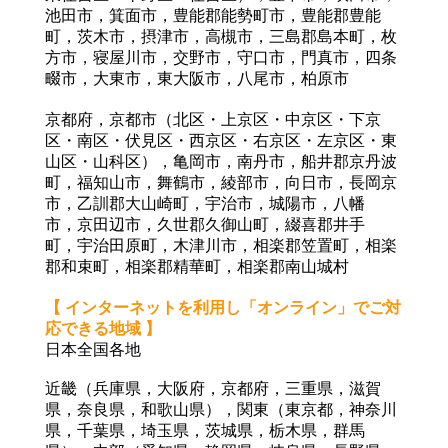
池田市，箕面市，豊能郡能勢町市，豊
能郡豊能
町，茨木市，摂津市，高槻市，三島郡島本町，枚
方市，寝屋川市，交野市，守口市，門
真市，四条
畷市，大東市，東大阪市，八尾市，柏原市
京都府，京都市（北区・上京区・中京区・下京
区・南区・伏見区・西京区・右京区・左京区・東
山区・山
科区），亀岡市
，
南丹市
，
船井郡京丹波
町，福知山市，舞鶴市，綾部市，向日市
，
長岡京
市
，
乙
訓郡大山崎町，宇治市
，
城陽市
，
八幡
市
，
京田辺市
，
久世郡久御山町
，
綴喜郡井手
町
，
宇治田原
町，木津川市
，
相楽郡笠置町
，相楽
郡
和束町
，相楽郡
精華町
，相楽郡
南山城村
【 インターネットを利用し「オンライン」でご対
応できる地域 】
日本全国各地
近畿（兵庫県，大阪府，京都府，三重県，滋賀
県，奈良県，和歌山県），関東（東京都，神奈川
県，千葉県，埼玉県，茨城県，栃木県，群馬