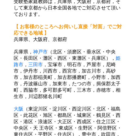
受験塾家庭教師は，兵庫県，大阪府，京都府，そ
して東京都から日本全国各地でご対応させて頂い
ております。
【 お客様のところへお伺いし直接「対面」でご対
応できる地域 】
兵庫県、大阪府、京都府
兵庫県，
神戸市
（北区・須磨区・垂水区・中央
区・長田区・灘区・西区・東灘区・兵庫区），
姫
路市
，
三
田市
，宝塚市，明石市，芦屋市，尼崎
市，伊丹市，川西市，西宮市，加古川市，高砂
市，加古郡
稲美町，加古郡播磨町，小野市，加西
市，丹波篠山市，加東市，たつの市，揖保郡太子
町，西脇市，
多可郡多可町，三木市，赤穂市，相
生市，川辺郡猪名川町
大阪
（東淀川区・淀川区・西淀川区・北区・福島
区・此花区・旭区・都島区・城東区・鶴見
区・西
区・港区・浪速区・大正区・西成区・住之江区・
中央区・天 王寺区・東成区・生野区・阿
倍野区・
東住吉区・平野区・住吉区），豊中市，吹田市，