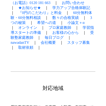
（お電話）0120 181 663
｜
お問い合わせ
｜
★お知らせ★
｜
学力アップ合格体験記
｜
『0円のこだわり』と料金
｜
60分無料体
験・60分無料相談
｜
数々の合格実績
｜
3
つの秘策
｜
希望への道
｜
小論文＋α
｜
オンライン
｜
プロ家庭教師
｜
学習指
導スタートの準備
｜
お客様の心から
｜
受
験塾家庭教師
｜
毎日ブログ
｜
nawadanTV
｜
会社概要
｜
スタッフ募集
｜
取材依頼
｜
対応地域