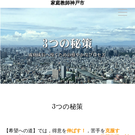
家庭教師神戸市
3つの秘策
【希望への道】では，得意を
伸ばす！
，苦手を
克服す