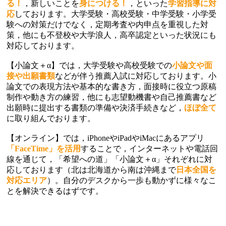
る！
，新しいことを
身につける！
，といった
学習指導に対
応
しております。大学受験・高校受験・中学受験・小学受
験への対策だけでなく，定期考査や内申点を重視した対
策，他にも不登校や大学浪人，高卒認定といった状況にも
対応しております。
【小論文＋α】では，大学受験や高校受験での
小論文や面
接や出願書類
などが伴う推薦入試に対応しております。小
論文での表現方法や基本的な書き方，面接時に役立つ原稿
制作や動き方の練習，他にも志望動機書や自己推薦書など
出願時に提出する書類の準備や決済手続きなど，
ほぼ全て
に取り組んでおります。
【オンライン】では，iPhoneやiPadやiMacにあるアプリ
「FaceTime」を活用
することで，インターネットや電話回
線を通じて，「希望への道」「小論文＋α」それぞれに対
応しております（北は北海道から南は沖縄まで
日本全国を
対応エリア
）。自分のデスクから一歩も動かずに様々なこ
とを解決できるはずです。