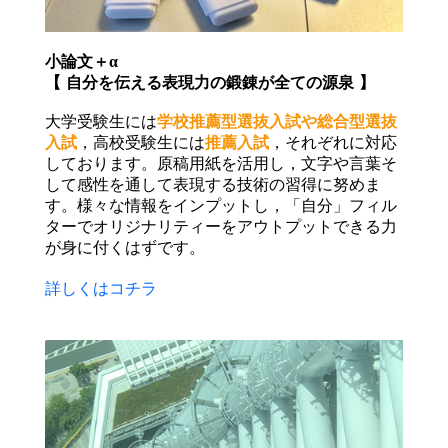
小論文＋α
【 自分を伝える表現力の鍛錬が全ての源泉 】
大学受験生には
学校推薦型選抜入試や総合型選抜
入試
，高校受験生には
推薦入試
，それぞれに対応
しております。原稿用紙を活用し，文字や言葉そ
して感性を通して表現する技術の習得に努めま
す。様々な情報をインプットし，「自分」フィル
ターでオリジナリティーをアウトプットできる力
が身に付くはずです。
詳しくはコチラ