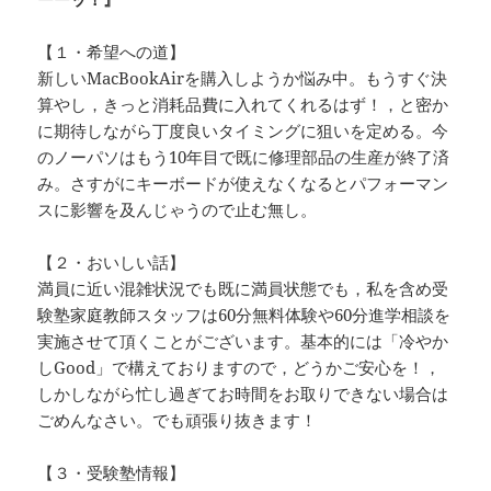
【１・希望への道】
新しいMacBookAirを購入しようか悩み中。もうすぐ決
算やし，きっと消耗品費に入れてくれるはず！，と密か
に期待しながら丁度良いタイミングに狙いを定める。今
のノーパソはもう10年目で既に修理部品の生産が終了済
み。さすがにキーボードが使えなくなるとパフォーマン
スに影響を及んじゃうので止む無し。
【２・おいしい話】
満員に近い混雑状況でも既に満員状態でも，私を含め受
験塾家庭教師スタッフは60分無料体験や60分進学相談を
実施させて頂くことがございます。基本的には「冷やか
しGood」で構えておりますので，どうかご安心を！，
しかしながら忙し過ぎてお時間をお取りできない場合は
ごめんなさい。でも頑張り抜きます！
【３・受験塾情報】