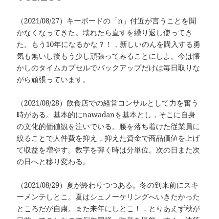
（2021/08/27）キーボードの「n」付近が言うことを聞
かなくなってきた。壊れたら直すを繰り返し使ってき
た。もう10年になるかな？！，新しいのんを購入する勇
気も無いし後もう少し頑張ってみることにしよ。今は懐
かしのタイムカプセルでバックアップだけは毎日取りな
がら頑張っています。
（2021/08/28）飲食店での経営コンサルとして力を奮う
時がある。基本的にnawadanを基本とし，そこに自身
の文化的価値観を注いでいる。腰を落ち着けた従業員に
絞ることで人件費を抑え，抑えた資金で商品価値を上げ
て収益を増やす。数字を弾く時は分単位。次の日また次
の日へと移り変わる。
（2021/08/29）夏が終わりつつある。冬の到来前にスキ
ーメンテしとこ。夏はシュノーケリングへいきたかった
ところだが自粛。また来年にしとこ！，とりあえず秋が