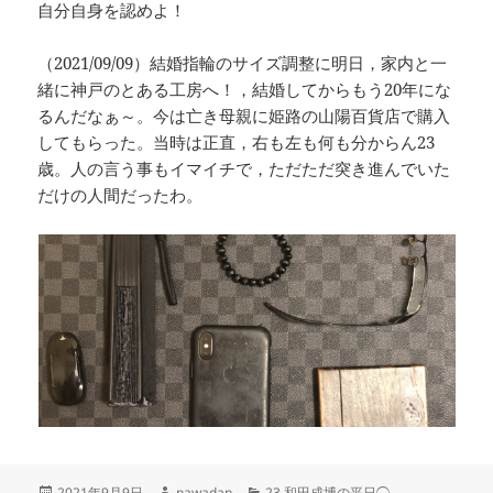
自分自身を認めよ！
（2021/09/09）結婚指輪のサイズ調整に明日，家内と一
緒に神戸のとある工房へ！，結婚してからもう20年にな
るんだなぁ～。今は亡き母親に姫路の山陽百貨店で購入
してもらった。当時は正直，右も左も何も分からん23
歳。人の言う事もイマイチで，ただただ突き進んでいた
だけの人間だったわ。
投
作
カ
2021年9月9日
nawadan
23.和田成博の平日◯