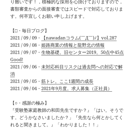
り難いです！，積極的な採用を心掛けておりますので，
書類審査からの面接審査ではスピードで対応しておりま
す。何卒宜しくお願い申し上げます。
【□・毎日ブログ】
2021 / 09 / 09・
【nawadanコラム(￣Д￣)ﾉ】vol.287
2021 / 09 / 08・
姫路商業の情報と龍野北の情報
2021 / 09 / 07・
生物基礎。旧センター2019。50点中45点
Good!
2021 / 09 / 06・
未対応科目リスクは過去問への対応で解
消
2021 / 09 / 05・
筋トレ。ここ1週間の成長
2021 / 09 / 04・
2021年9月度。求人募集（正社員）
【○・感謝の極み】
『受験塾家庭教師の和田先生ですか？』「はい。そうで
す。どうかなさいましたか？」『先生なら何とかしてく
れると聞きまして。』「わかりました！！」