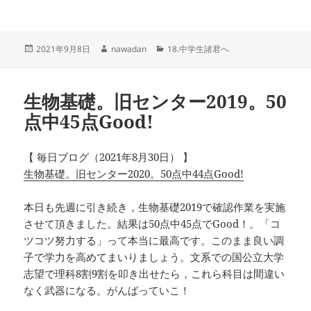
投
作
カ
2021年9月8日
nawadan
18.中学生諸君へ
稿
成
テ
日:
者
ゴ
リ
生物基礎。旧センター2019。50
ー
点中45点Good!
【 毎日ブログ（2021年8月30日） 】
生物基礎。旧センター2020。50点中44点Good!
本日も先週に引き続き，生物基礎2019で確認作業を実施
させて頂きました。結果は50点中45点でGood！。「コ
ツコツ努力する」って本当に最高です。このまま良い調
子で学力を高めてまいりましょう。文系での国公立大学
志望で理科8割9割を叩き出せたら，これら科目は間違い
なく武器になる。がんばっていこ！