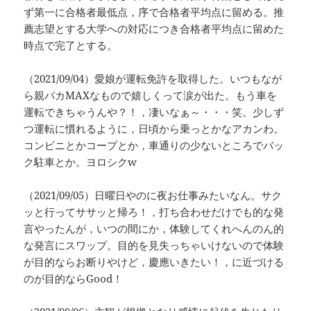
ず第一に合格者最低点，序で合格者平均点に留める。推
薦志望とする大学への対応につき合格者平均点に留めた
時点で完了とする。
（2021/09/04）愛娘が運転免許を取得した。いつもなが
ら親バカMAXなもので嬉しくって涙が出た。もう車を
運転できちゃうんや？！，凄いなぁ～・・・笑。少しず
つ運転に慣れるように，日頃から乗っとかなアカンわ。
コンビニとかコープとか，車通りの少ないところでバッ
ク駐車とか。ヨロシクw
（2021/09/05）日曜日やのに夜お仕事みたいなん。サク
ッと行ってササッと帰ろ！，打ち合わせだけでも的な発
言やったんが，いつの間にか，体験してくれへんのん的
な発言にスワップ。目的を見失っちゃいけないので体験
が目的ならお断りやけど，慶應いきたい！，に近づける
のが目的ならGood！