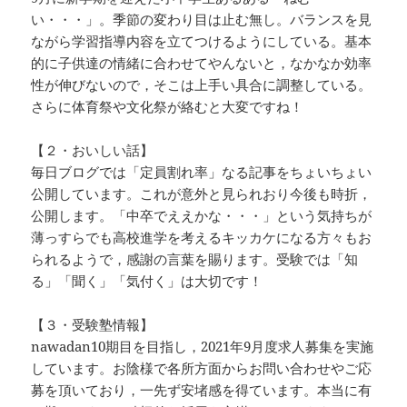
い・・・」。季節の変わり目は止む無し。バランスを見
ながら学習指導内容を立てつけるようにしている。基本
的に子供達の情緒に合わせてやんないと，なかなか効率
性が伸びないので，そこは上手い具合に調整している。
さらに体育祭や文化祭が絡むと大変ですね！
【２・おいしい話】
毎日ブログでは「定員割れ率」なる記事をちょいちょい
公開しています。これが意外と見られおり今後も時折，
公開します。「中卒でええかな・・・」という気持ちが
薄っすらでも高校進学を考えるキッカケになる方々もお
られるようで，感謝の言葉を賜ります。受験では「知
る」「聞く」「気付く」は大切です！
【３・受験塾情報】
nawadan10期目を目指し，2021年9月度求人募集を実施
しています。お陰様で各所方面からお問い合わせやご応
募を頂いており，一先ず安堵感を得ています。本当に有