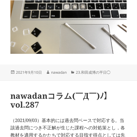
投
作
カ
2021年9月10日
nawadan
23.和田成博の平日◯
稿
成
テ
日:
者
ゴ
リ
nawadanコラム(￣Д￣)ﾉ】
ー
vol.287
（2021/09/03）基本的には過去問ベースで対応する。当
該過去問につき不正解が生じた課程への対処策とし，各
教材を適用するかたちで対応する目指す得点としては先