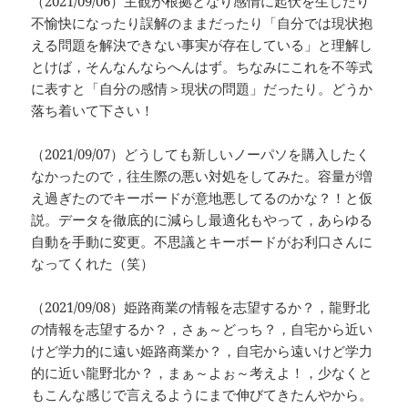
（2021/09/06）主観が根拠となり感情に起伏を生じたり
不愉快になったり誤解のままだったり「自分では現状抱
える問題を解決できない事実が存在している」と理解し
とけば，そんなんならへんはず。ちなみにこれを不等式
に表すと「自分の感情＞現状の問題」だったり。どうか
落ち着いて下さい！
（2021/09/07）どうしても新しいノーパソを購入したく
なかったので，往生際の悪い対処をしてみた。容量が増
え過ぎたのでキーボードが意地悪してるのかな？！と仮
説。データを徹底的に減らし最適化もやって，あらゆる
自動を手動に変更。不思議とキーボードがお利口さんに
なってくれた（笑）
（2021/09/08）姫路商業の情報を志望するか？，龍野北
の情報を志望するか？，さぁ～どっち？，自宅から近い
けど学力的に遠い姫路商業か？，自宅から遠いけど学力
的に近い龍野北か？，まぁ～よぉ～考えよ！，少なくと
もこんな感じで言えるようにまで伸びてきたんやから。