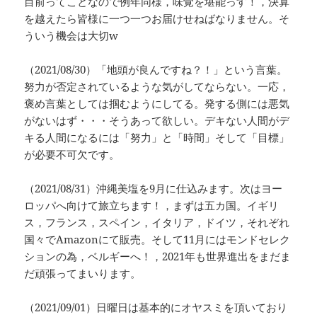
目前ってことなので例年同様，味覚を堪能っす！，決算
を越えたら皆様に一つ一つお届けせねばなりません。そ
ういう機会は大切w
（2021/08/30）「地頭が良んですね？！」という言葉。
努力が否定されているような気がしてならない。一応，
褒め言葉としては掴むようにしてる。発する側には悪気
がないはず・・・そうあって欲しい。デキない人間がデ
キる人間になるには「努力」と「時間」そして「目標」
が必要不可欠です。
（2021/08/31）沖縄美塩を9月に仕込みます。次はヨー
ロッパへ向けて旅立ちます！，まずは五カ国。イギリ
ス，フランス，スペイン，イタリア，ドイツ，それぞれ
国々でAmazonにて販売。そして11月にはモンドセレク
ションの為，ベルギーへ！，2021年も世界進出をまだま
だ頑張ってまいります。
（2021/09/01）日曜日は基本的にオヤスミを頂いており