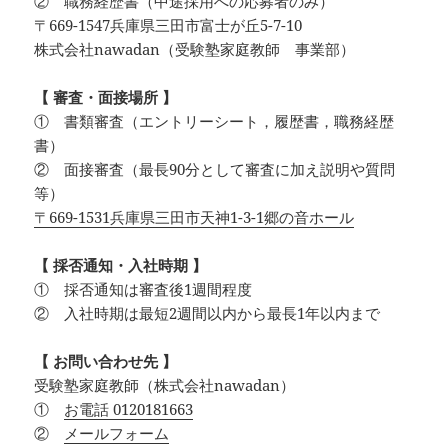
② 職務経歴書（中途採用への応募者のみ）
〒669-1547兵庫県三田市富士が丘5-7-10
株式会社nawadan（受験塾家庭教師 事業部）
【 審査・面接場所 】
① 書類審査（エントリーシート，履歴書，職務経歴
書）
② 面接審査（最長90分として審査に加え説明や質問
等）
〒669-1531兵庫県三田市天神1-3-1郷の音ホール
【 採否通知・入社時期 】
① 採否通知は審査後1週間程度
② 入社時期は最短2週間以内から最長1年以内まで
【 お問い合わせ先 】
受験塾家庭教師（株式会社nawadan）
①
お電話 0120181663
②
メールフォーム