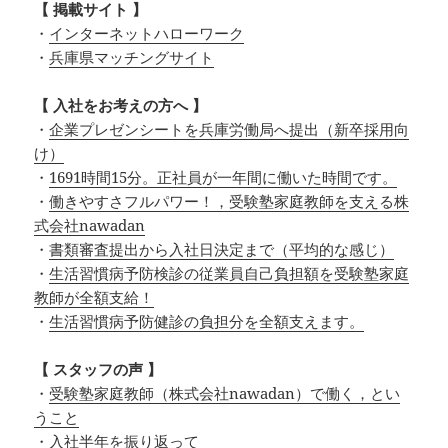
【 掲載サイト 】
・
インターネットハローワーク
・
兵庫県マッチングサイト
【 入社をお考えの方へ 】
・
企業プレゼンシートを兵庫労働局へ提出（新卒採用向
け）
・
1691時間15分。正社員が一年間に働いた時間です。
・
働きやすさフルパワー！，受験塾家庭教師を支える株
式会社nawadan
・
書類審査提出から入社日決定まで（平均的な感じ）
・
生活習慣病予防検診の従業員自己負担額を受験塾家庭
教師が全額支給！
・
生活習慣病予防健診の負担分を全額支えます。
【 スタッフの声 】
・
受験塾家庭教師（株式会社nawadan）で働く，とい
うこと
・
入社半年を振り返って