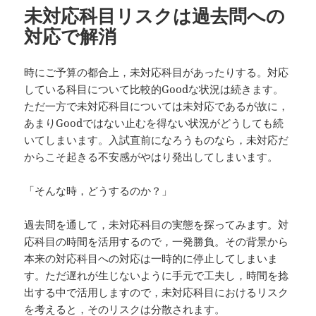
未対応科目リスクは過去問への
ー
対応で解消
時にご予算の都合上，未対応科目があったりする。対応
している科目について比較的Goodな状況は続きます。
ただ一方で未対応科目については未対応であるが故に，
あまりGoodではない止むを得ない状況がどうしても続
いてしまいます。入試直前になろうものなら，未対応だ
からこそ起きる不安感がやはり発出してしまいます。
「そんな時，どうするのか？」
過去問を通して，未対応科目の実態を探ってみます。対
応科目の時間を活用するので，一発勝負。その背景から
本来の対応科目への対応は一時的に停止してしまいま
す。ただ遅れが生じないように手元で工夫し，時間を捻
出する中で活用しますので，未対応科目におけるリスク
を考えると，そのリスクは分散されます。