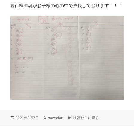
親御様の魂がお子様の心の中で成長しております！！！
投
作
カ
2021年9月7日
nawadan
14.高校生に贈る
稿
成
テ
日:
者
ゴ
リ