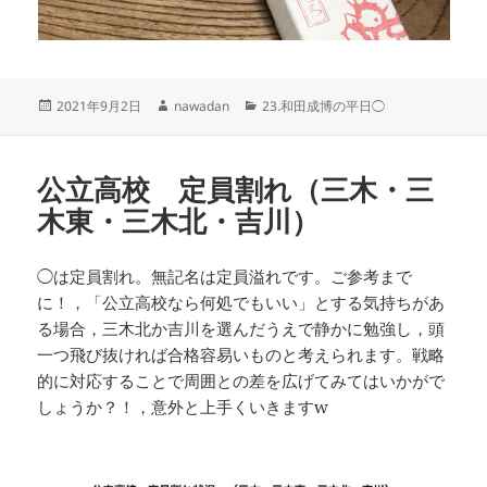
投
作
カ
2021年9月2日
nawadan
23.和田成博の平日◯
稿
成
テ
日:
者
ゴ
リ
公立高校 定員割れ（三木・三
ー
木東・三木北・吉川）
◯は定員割れ。無記名は定員溢れです。ご参考まで
に！，「公立高校なら何処でもいい」とする気持ちがあ
る場合，三木北か吉川を選んだうえで静かに勉強し，頭
一つ飛び抜ければ合格容易いものと考えられます。戦略
的に対応することで周囲との差を広げてみてはいかがで
しょうか？！，意外と上手くいきますw