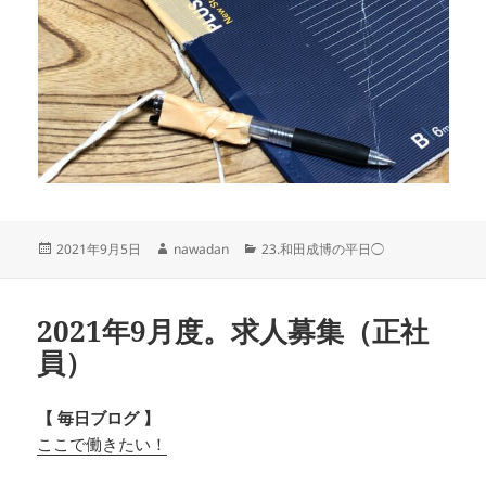
投
作
カ
2021年9月5日
nawadan
23.和田成博の平日◯
稿
成
テ
日:
者
ゴ
リ
2021年9月度。求人募集（正社
ー
員）
【 毎日ブログ 】
ここで働きたい！