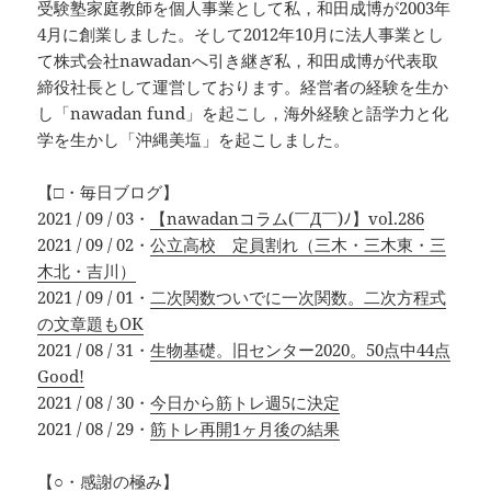
受験塾家庭教師を個人事業として私，和田成博が2003年
4月に創業しました。そして2012年10月に法人事業とし
て株式会社nawadanへ引き継ぎ私，和田成博が代表取
締役社長として運営しております。経営者の経験を生か
し「nawadan fund」を起こし，海外経験と語学力と化
学を生かし「沖縄美塩」を起こしました。
【□・毎日ブログ】
2021 / 09 / 03・
【nawadanコラム(￣Д￣)ﾉ】vol.286
2021 / 09 / 02・
公立高校 定員割れ（三木・三木東・三
木北・吉川）
2021 / 09 / 01・
二次関数ついでに一次関数。二次方程式
の文章題もOK
2021 / 08 / 31・
生物基礎。旧センター2020。50点中44点
Good!
2021 / 08 / 30・
今日から筋トレ週5に決定
2021 / 08 / 29・
筋トレ再開1ヶ月後の結果
【○・感謝の極み】