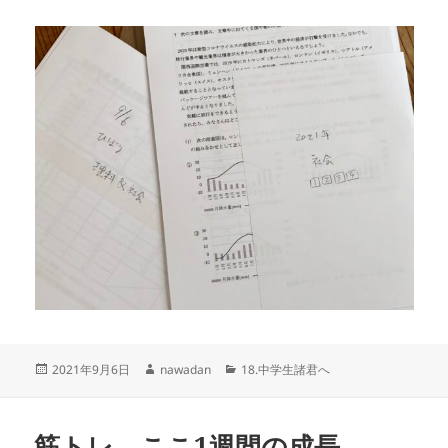
投
作
カ
2021年9月6日
nawadan
18.中学生諸君へ
稿
成
テ
日:
者
ゴ
リ
筋トレ。ここ1週間の成長
ー