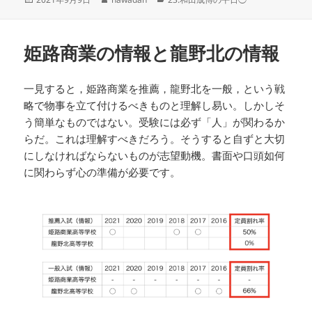
稿
成
テ
日:
者
ゴ
リ
姫路商業の情報と龍野北の情報
ー
一見すると，姫路商業を推薦，龍野北を一般，という戦
略で物事を立て付けるべきものと理解し易い。しかしそ
う簡単なものではない。受験には必ず「人」が関わるか
らだ。これは理解すべきだろう。そうすると自ずと大切
にしなければならないものが志望動機。書面や口頭如何
に関わらず心の準備が必要です。