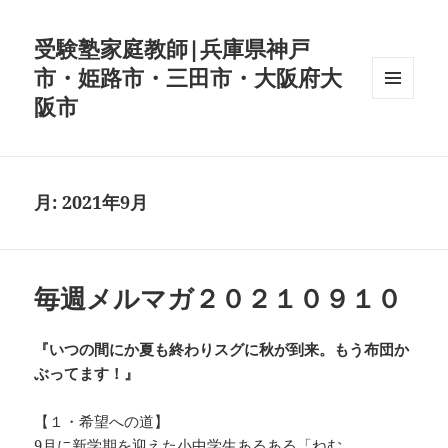
受験塾家庭教師|兵庫県神戸
市・姫路市・三田市・大阪府大
阪市
メニュ
ーとウ
ィジェ
ット
月:
2021年9月
毎週メルマガ２０２１０９１０
『いつの間にか夏も終わりスグに秋が到来。もう布団か
ぶってます！』
【１・希望への道】
9月に新学期を迎えた小中学生あるある「ねむ