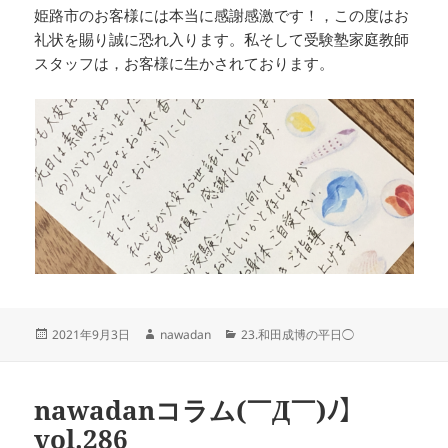
姫路市のお客様には本当に感謝感激です！，この度はお
礼状を賜り誠に恐れ入ります。私そして受験塾家庭教師
スタッフは，お客様に生かされております。
投
作
カ
2021年9月3日
nawadan
23.和田成博の平日◯
稿
成
テ
日:
者
ゴ
リ
nawadanコラム(￣Д￣)ﾉ】
ー
vol.286