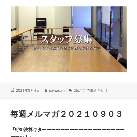
投
作
カ
2021年9月4日
nawadan
26.ここで働きたい！
稿
成
テ
日:
者
ゴ
リ
毎週メルマガ２０２１０９０３
ー
『9/30決算キターーーーーーーーーーーーーーーーーー
ーーッ！』