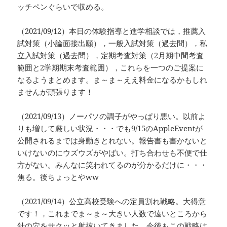
ッチペンぐらいで収める。
（2021/09/12）本日の体験指導と進学相談では，推薦入
試対策（小論面接出願），一般入試対策（過去問），私
立入試対策（過去問），定期考査対策（2月期中間考査
範囲と2学期期末考査範囲），これらを一つのご提案に
なるようまとめます。ま～ま～ええ料金になるかもしれ
ませんが頑張ります！
（2021/09/13）ノーパソの調子がやっぱり悪い。以前よ
りも増して厳しい状況・・・でも9/15のAppleEventが
公開されるまでは身動きとれない。報告書も書かないと
いけないのにウズウズがやばい。打ち合わせも不便で仕
方がない。みんなに笑われてるのが分かるだけに・・・
焦る。後ちょっとやww
（2021/09/14）公立高校受験への定員割れ戦略。大得意
です！，これまでま～ま～大きい人数で遠いところから
針の穴をサクッと射抜いてきました。今後もこの戦略は