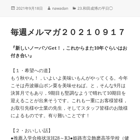
投
作
カ
2021年9月18日
nawadan
23.和田成博の平日◯
稿
成
テ
日:
者
ゴ
リ
毎週メルマガ２０２１０９１７
ー
『新しいノーパソGet！，これからまた10年ぐらいはお
付き合い』
【１・希望への道】
もう秋やん！，いよいよ美味いもんがやってくる。今年
こそは丹波篠山ポン栗を美味せねば。と，そんな9月は
決算月でもあり，9期目も堅調なようで晴れて10期目を
迎えることが出来そうです。これも一重にお客様皆様，
お取引先様や士業の先生，そしてスタッフ皆様のお陰様
によるものです。有り難いことです！
【２・おいしい話】
●推薦入学合格状況H28～R3●姫路市立飾磨高等学校（健