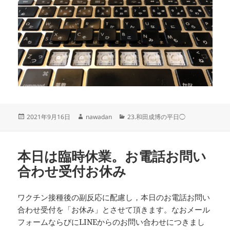
投
作
カ
2021年9月16日
nawadan
23.和田成博の平日◯
稿
成
テ
日:
者
ゴ
リ
本日は臨時休業。お電話お問い
ー
合わせ受付お休み
ワクチン接種後の副反応に配慮し，本日のお電話お問い
合わせ受付を「お休み」とさせて頂きます。なおメール
フォームならびにLINEからのお問い合わせにつきまし