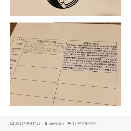
投
作
カ
2021年9月14日
nawadan
18.中学生諸君へ
稿
成
テ