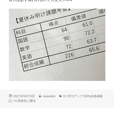
投
作
カ
2021年9月19日
nawadan
01.学力アップ100%合格体験
稿
成
テ
記
,
14.高校生に贈る
日:
者
ゴ
リ