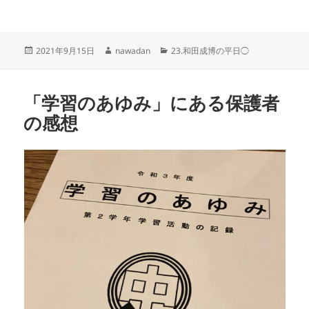
投
作
カ
2021年9月15日
nawadan
23.和田成博の平日◯
稿
成
テ
日:
者
ゴ
リ
「学習のあゆみ」にある保護者
ー
の感想