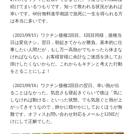
続けてまいるつもりです。知って救われる状況があれば
幸いです。60分無料進学相談で急死に一生を得られる方
は本当に多いです。
（2021/09/15）ワクチン接種2回目。1回目同様，接種当
日は変化ナシ。翌日，朝起きてからが勝負。基本的に仕
事したい人間だが，もし万一高熱がでちゃったら休まな
ければならない。お客様皆様に余計なご迷惑を決してお
掛けしたくないからだ。これからもキチンと考えた行動
をとることにしよ！
（2021/09/16）ワクチン接種2回目の翌日。幸い熱が出
ることはなかった。気怠さも寝起きぐらいで後は「気に
しなければ動ける」といった状態。でも気急ぐと熱が上
がってきそうなので，静かに穏やかにしておくほうが無
難です。オフィスお問い合わせ対応をメールとLINEだ
けにして正解でした。