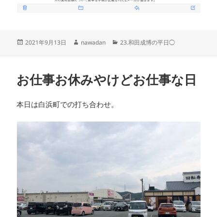
投
作
カ
2021年9月13日
nawadan
23.和田成博の平日◯
稿
成
テ
日:
者
ゴ
リ
お仕事お休みやけどお仕事な日
ー
本日は白浜町での打ち合わせ。