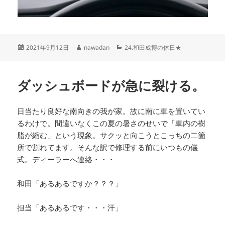
投
作
カ
2021年9月12日
nawadan
24.和田成博の休日★
稿
成
テ
日:
者
ゴ
リ
ダッシュボードが急に裂ける。
ー
日当たり良好な南向きの我が家。故に南に車を置いてい
るわけで。間違いなくこの夏の暑さのせいで「車内の樹
脂が縮む」という現象。サクッと向こうとこっちの二箇
所で割れてます。そんな訳で修理する前にいつもの儀
式。ディーラーへ連絡・・・
和田「あるあるですか？？？」
担当「あるあるです・・・汗」