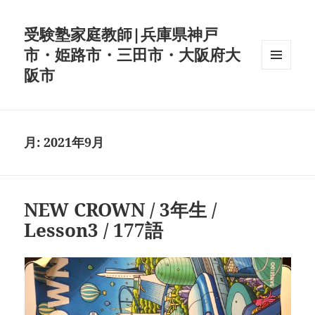
受験塾家庭教師|兵庫県神戸
市・姫路市・三田市・大阪府大
阪市
メニュ
ーとウ
ィジェ
ット
月:
2021年9月
NEW CROWN / 3年生 /
Lesson3 / 177語