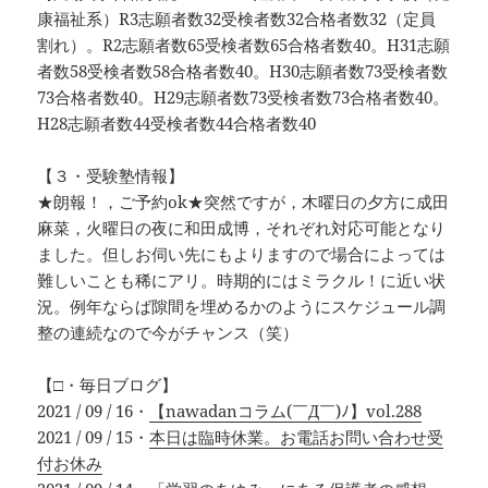
康福祉系）R3志願者数32受検者数32合格者数32（定員
割れ）。R2志願者数65受検者数65合格者数40。H31志願
者数58受検者数58合格者数40。H30志願者数73受検者数
73合格者数40。H29志願者数73受検者数73合格者数40。
H28志願者数44受検者数44合格者数40
【３・受験塾情報】
★朗報！，ご予約ok★突然ですが，木曜日の夕方に成田
麻菜，火曜日の夜に和田成博，それぞれ対応可能となり
ました。但しお伺い先にもよりますので場合によっては
難しいことも稀にアリ。時期的にはミラクル！に近い状
況。例年ならば隙間を埋めるかのようにスケジュール調
整の連続なので今がチャンス（笑）
【□・毎日ブログ】
2021 / 09 / 16・
【nawadanコラム(￣Д￣)ﾉ】vol.288
2021 / 09 / 15・
本日は臨時休業。お電話お問い合わせ受
付お休み