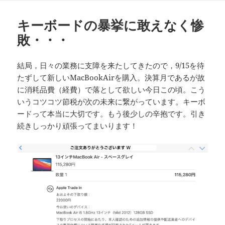
日:
者
ゴ
リ
キーボードの暴挙に敢えなく惨
ー
敗・・・
結局，日々の業務に支障を来たしてきたので，9/15を待
たずして新しいMacBookAirを購入。決算月であるが故
に消耗品費（経費）で落として欲しい今日この頃。こう
いうコツコツ節税が次の未来に繋がっています。キーボ
ードって本当に大切です。もう後少しの辛抱です。引き
続きしっかり頑張ってまいります！