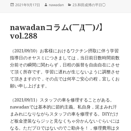
投
作
カ
2021年9月17日
nawadan
23.和田成博の平日◯
稿
成
テ
日:
者
ゴ
リ
nawadanコラム(￣Д￣)ﾉ】
ー
vol.288
（2021/09/10）お客様におけるワクチン摂取に伴う学習
指導日のオヤスミにつきましては，当日前日数時間前数
分前その瞬間に関わらず，日程の振替を自由自在にさせ
て頂く所存です。学習に遅れが生じないように調整させ
て頂きますので，その点では何卒ご安心の程，宜しくお
願い申し上げます。
（2021/09/11）スタッフの車を修理することがある。
nawadanでは基本的に節約主義。私自身，泥まみれ汗
まみれになりながらスタッフの車を修理する。DIYだけ
ど板金塗装ならジッと見なくちゃ分かんないぐらいには
なる。ただプロではないのでご勘弁を！，修理費用はタ