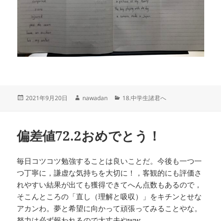
投
作
カ
2021年9月20日
nawadan
18.中学生諸君へ
稿
成
テ
日:
者
ゴ
リ
偏差値72.2おめでとう！
ー
毎日コツコツ勉強することは良いことだ。今後も一つ一
つ丁寧に，謙虚な気持ちを大切に！，客観的にも評価さ
れやすい結果が出ても獲得できてへん点数もあるので，
そこんところの「直し（理解と吸収）」をキチンとせな
アカンわ。夢と希望に向かって頑張ってみることやな。
努力は必ず報われるので大丈夫やww