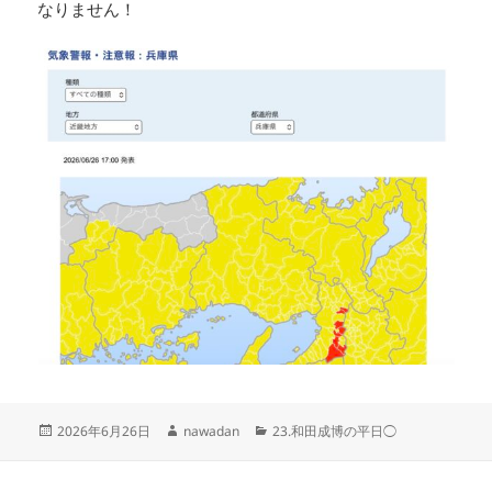
なりません！
投
作
カ
2026年6月26日
nawadan
23.和田成博の平日◯
稿
成
テ
日:
者
ゴ
リ