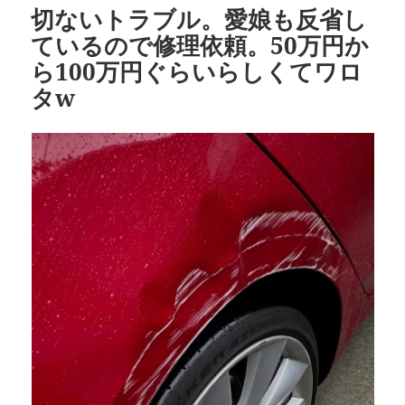
切ないトラブル。愛娘も反省し
ー
ているので修理依頼。50万円か
ら100万円ぐらいらしくてワロ
タw