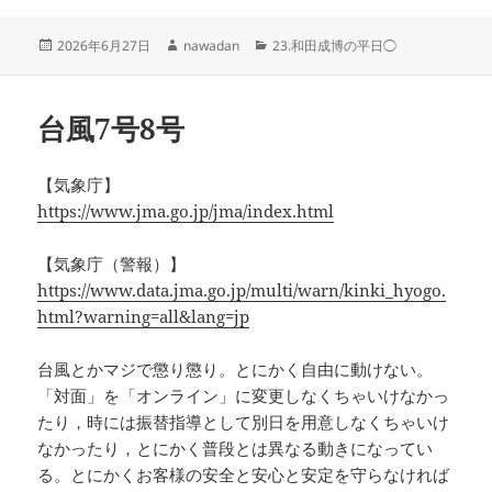
投
作
カ
2026年6月27日
nawadan
23.和田成博の平日◯
稿
成
テ
日:
者
ゴ
リ
台風7号8号
ー
【気象庁】
https://www.jma.go.jp/jma/index.html
【気象庁（警報）】
https://www.data.jma.go.jp/multi/warn/kinki_hyogo.
html?warning=all&lang=jp
台風とかマジで懲り懲り。とにかく自由に動けない。
「対面」を「オンライン」に変更しなくちゃいけなかっ
たり，時には振替指導として別日を用意しなくちゃいけ
なかったり，とにかく普段とは異なる動きになってい
る。とにかくお客様の安全と安心と安定を守らなければ