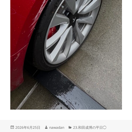
投
作
カ
2026年6月25日
nawadan
23.和田成博の平日◯