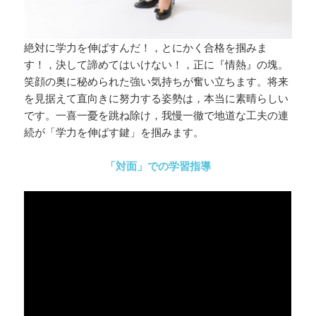
絶対に学力を伸ばすんだ！，とにかく合格を掴みま
す！，決して諦めてはいけない！，正に『情熱』の塊。
笑顔の奥に秘められた強い気持ちが奮い立ちます。将来
を見据えて直向きに努力する姿勢は，本当に素晴らしい
です。一喜一憂を跳ね除け，我慢一徹で地道な工夫の連
続が「学力を伸ばす鍵」を掴みます。
「対面」での学習指導