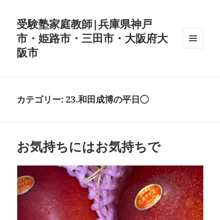
受験塾家庭教師|兵庫県神戸
市・姫路市・三田市・大阪府大
阪市
メニュ
ーとウ
ィジェ
ット
カテゴリー:
23.和田成博の平日◯
お気持ちにはお気持ちで