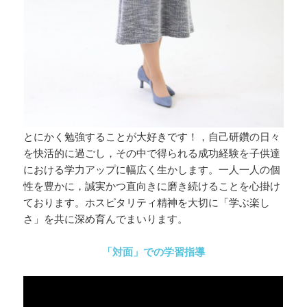
とにかく勉強することが大好きです！，自己研鑽の日々
を快活的に過ごし，その中で得られる成功経験を子供達
における学力アップに幅広く生かします。一人一人の個
性を豊かに，誠実かつ直向きに磨き続けることを心掛け
ております。ホスピタリティ精神を大切に「学ぶ楽し
さ」を共に深め育んでまいります。‬
「対面」での学習指導