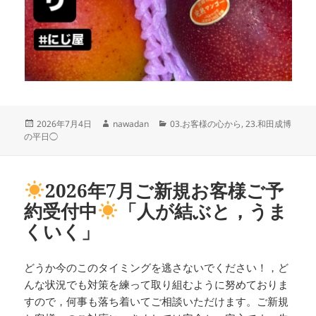
投
作
カ
2026年7月4日
nawadan
03.お客様の心から
,
23.和田成博
稿
成
テ
の平日◯
日:
者
ゴ
リ
ー
2026年7月ご新規お客様ご予
約受付中
「人が結ぶと，うま
くいく」
どうか今のこのタイミングを逃さないでください！，ど
んな状況でも対策を練って取り組むように努めておりま
すので，何事も落ち着いてご相談いただけます。ご新規