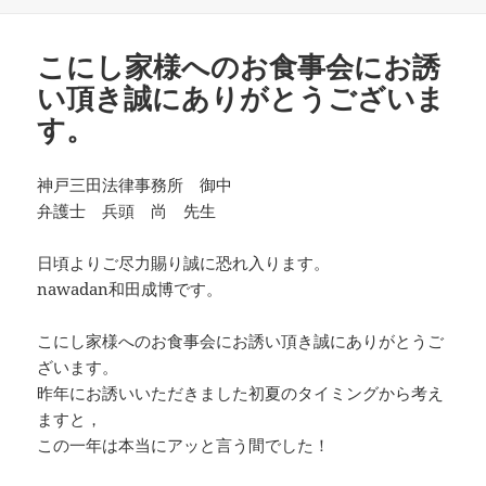
稿
成
テ
日:
者
ゴ
リ
こにし家様へのお食事会にお誘
ー
い頂き誠にありがとうございま
す。
神戸三田法律事務所 御中
弁護士 兵頭 尚 先生
日頃よりご尽力賜り誠に恐れ入ります。
nawadan和田成博です。
こにし家様へのお食事会にお誘い頂き誠にありがとうご
ざいます。
昨年にお誘いいただきました初夏のタイミングから考え
ますと，
この一年は本当にアッと言う間でした！