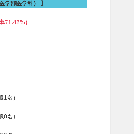
（医学部医学科）
】
71.42%）
浪1名）
浪0名）