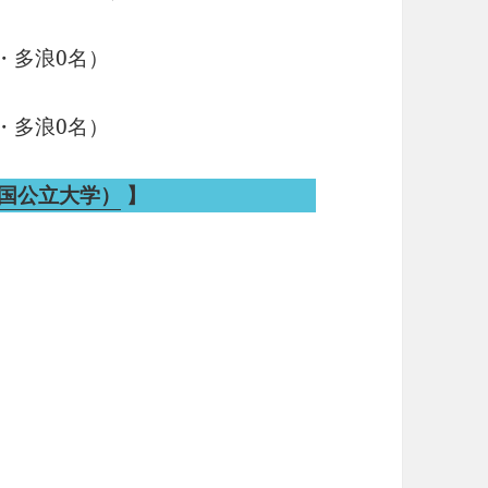
・多浪0名）
・多浪0名）
（国公立大学）
】