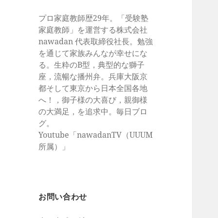
プロ家庭教師歴29年。「受験塾
家庭教師」を運営する株式会社
nawadan 代表取締役社長。勉強
を通じて家族みんなが幸せにな
る。生粋のB型，典型的な獅子
座，流暢な播州弁。兵庫大阪京
都そして東京から日本全国各地
へ！，御子様の大喜び，親御様
の大満足，を追求中。毎日ブロ
グ。
Youtube「nawadanTV（UUUM
所属）」
お問い合わせ